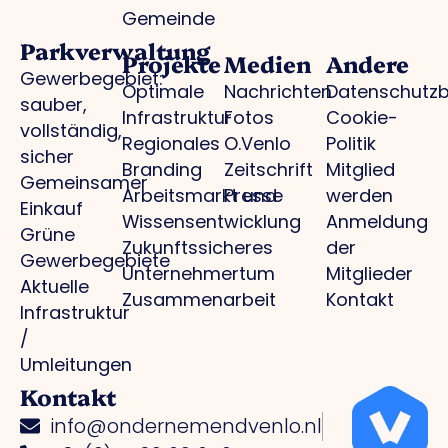
Gemeinde
Parkverwaltung
Projekte
Medien
Andere
Gewerbegebiet:
Optimale
Nachrichten
Datenschutz
sauber,
Infrastruktur
Fotos
Cookie-
vollständig,
Regionales
O.Venlo
Politik
sicher
Branding
Zeitschrift
Mitglied
Gemeinsamer
Arbeitsmarkt und
Presse
werden
Einkauf
Wissensentwicklung
Anmeldung
Grüne
Zukunftssicheres
der
Gewerbegebiete
Unternehmertum
Mitglieder
Aktuelle
Zusammenarbeit
Kontakt
Infrastruktur
/
Umleitungen
Kontakt
info@ondernemendvenlo.nl