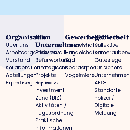
Organisation
Für
Gewerbegebiete
Sicherheit
Unternehmer
Über uns
Handelshafen
Kollektive
Arbeitsorganisation
Parkverwaltung
Handelshafen
Kameraüber
Vorstand
Befürwortung
Süd
Gütesiegel
Kollaborationen
Strategische
Noorderpoort
für sichere
Abteilungen
Projekte
Vogelmiere
Unternehmen
Expertisegroepen
Business
AED-
Investment
Standorte
Zone (BIZ)
Polizei /
Aktivitäten /
Digitale
Tagesordnung
Meldung
Praktische
Informationen