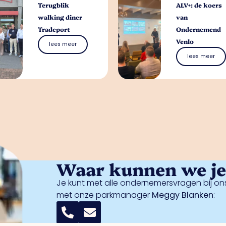
Terugblik
ALV+: de koers
walking diner
van
Tradeport
Ondernemend
Venlo
lees meer
lees meer
Waar kunnen we je 
Je kunt met alle ondernemersvragen bij ons
met onze parkmanager
Meggy Blanken
: