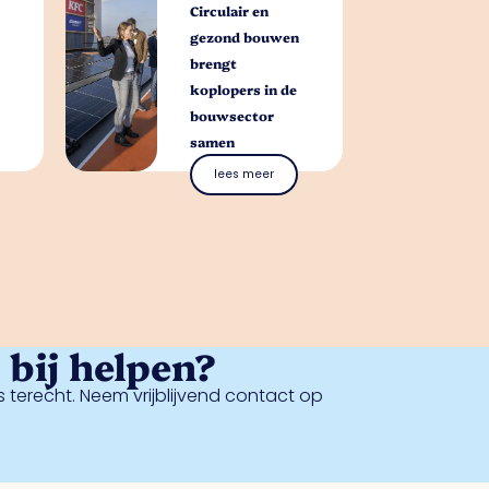
Circulair en
gezond bouwen
brengt
koplopers in de
bouwsector
samen
lees meer
bij helpen?
 terecht. Neem vrijblijvend contact op