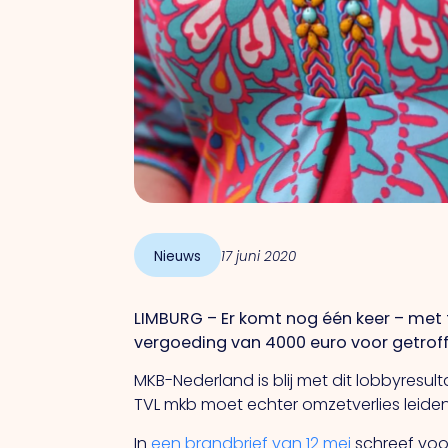
Nieuws
17 juni 2020
LIMBURG – Er komt nog één keer – met t
vergoeding van 4000 euro voor getroffen
MKB-Nederland is blij met dit lobbyresult
TVL mkb moet echter omzetverlies leidend
In
een brandbrief van 12 mei
schreef voor