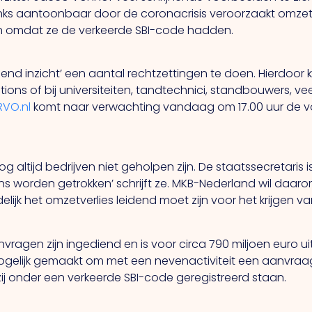
ks aantoonbaar door de coronacrisis veroorzaakt omzetv
een omdat ze de verkeerde SBI-code hadden.
ijdend inzicht’ een aantal rechtzettingen te doen. Hierdo
ions of bij universiteiten, tandtechnici, standbouwers, v
RVO.nl
komt naar verwachting vandaag om 17.00 uur de volled
 altijd bedrijven niet geholpen zijn. De staatssecretaris
rens worden getrokken’ schrijft ze. MKB-Nederland wil daar
eindelijk het omzetverlies leidend moet zijn voor het krijge
nvragen zijn ingediend en is voor circa 790 miljoen euro uit
mogelijk gemaakt om met een nevenactiviteit een aanvraag
onder een verkeerde SBI-code geregistreerd staan.