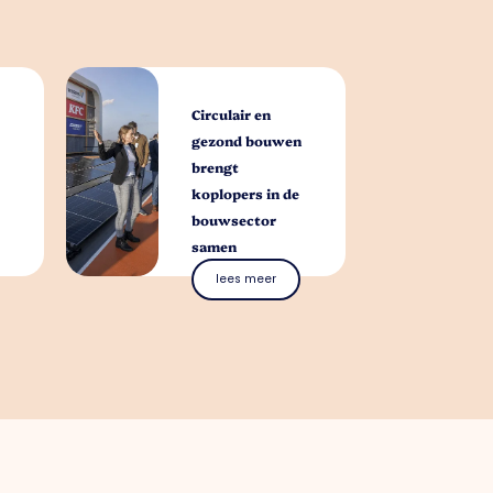
Circulair en
gezond bouwen
brengt
koplopers in de
bouwsector
samen
lees meer
bij helpen?