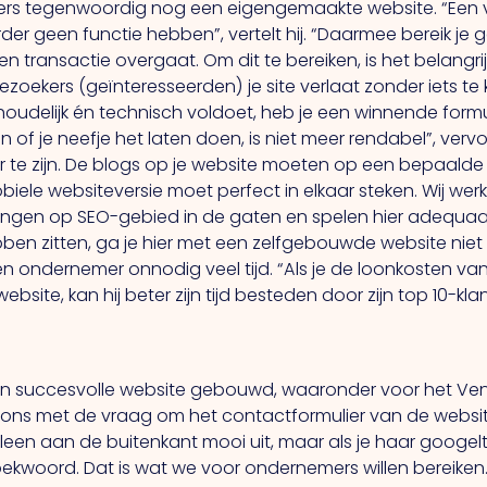
 tegenwoordig nog een eigengemaakte website. “Een ve
erder geen functie hebben”, vertelt hij. “Daarmee bereik je
 transactie overgaat. Om dit te bereiken, is het belangri
ezoekers (geïnteresseerden) je site verlaat zonder iets te
inhoudelijk én technisch voldoet, heb je een winnende formu
len of je neefje het laten doen, is niet meer rendabel”, v
 te zijn. De blogs op je website moeten op een bepaalde
 mobiele websiteversie moet perfect in elkaar steken. Wij w
ngen op SEO-gebied in de gaten en spelen hier adequaat
ben zitten, ga je hier met een zelfgebouwde website niet
en ondernemer onnodig veel tijd. “Als je de loonkosten v
 website, kan hij beter zijn tijd besteden door zijn top 10-
 succesvolle website gebouwd, waaronder voor het Venl
e ons met de vraag om het contactformulier van de websit
lleen aan de buitenkant mooi uit, maar als je haar googelt 
oekwoord. Dat is wat we voor ondernemers willen bereiken.