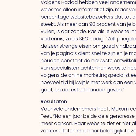
Volgens Hadad hebben veel ondernemers
websites alleen informatief zijn, maar v
percentage websitebezoekers dat tot een
steekt. Als meer dan 90 procent van je b
vullen, is dat zonde. Pas als je website 
vakkennis, zoals SEO nodig. “Zelf priege
de zeer strenge eisen om goed vindbaar
van je pagina’s dient snel te zijn en je
houden constant de nieuwste ontwikkeli
van specialisten achter hun website heb
volgens de online marketingspecialist e
hoeveel tijd hij kwijt is met werk aan een
gaat, en de rest uit handen geven.”
Resultaten
Voor vele ondernemers heeft Maxom een
Feet. “Na een jaar belde de eigenaress
meer aankon. Haar website ziet er niet a
zoekresultaten met haar belangrijkste z