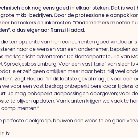
hnisch ook nog eens goed in elkaar steken. Dat is wat 
grote mkb-bedrijven. Door de professionele aanpak komt
t meer bezoekers en inkomsten. “Ondernemers moeten hu
teden”, aldus eigenaar Ramzi Hadad.
die ten opzichte van hun concurrenten goed vindbaar is
luisteren naar de wensen van een ondernemer, bepalen sa
arktgericht adverteren.” De klantenportefeuille van Maxo
het Sprookjesbos Limburg. Voor een vast tarief van slech
dat je er zelf geen omkijken meer naar hebt. “Bij veel an
rten”, zegt Hadad. “In dit laatste geval mag je voor een
 we voor een vast bedrag onbeperkt bereikbaar tijdens k
rt. Je mag onbeperkt aanpassingen doorgeven; voor de 
site te blijven updaten. Van klanten krijgen we vaak te ho
jne complimenten.”
e perfecte doelgroep, bouwen een website en gaan vervo
n is