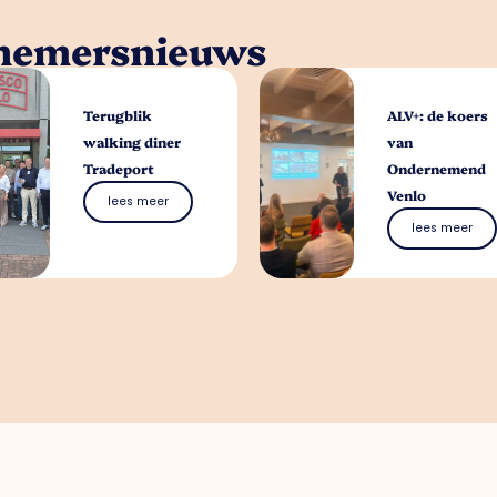
rnemersnieuws
Terugblik
ALV+: de koers
walking diner
van
Tradeport
Ondernemend
Venlo
lees meer
lees meer
Waar kunnen we je 