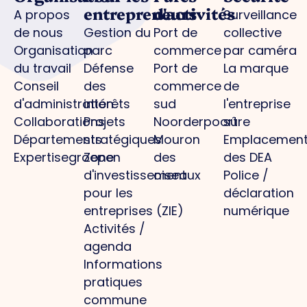
entrepreneurs
d'activités
A propos
Surveillance
de nous
Gestion du
Port de
collective
Organisation
parc
commerce
par caméra
du travail
Défense
Port de
La marque
Conseil
des
commerce
de
d'administration
intérêts
sud
l'entreprise
Collaborations
Projets
Noorderpoort
sûre
Départements
stratégiques
Mouron
Emplacemen
Expertisegroepen
Zone
des
des DEA
d'investissement
oiseaux
Police /
pour les
déclaration
entreprises (ZIE)
numérique
Activités /
agenda
Informations
pratiques
commune