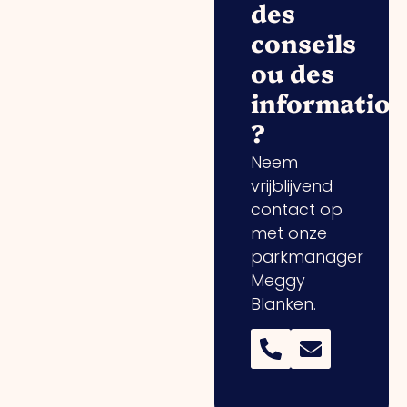
des
conseils
ou des
informatio
?
Neem
vrijblijvend
contact op
met onze
parkmanager
Meggy
Blanken.