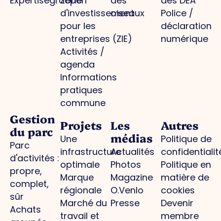
Expertisegroepen
Zone
des
des DEA
d'investissement
oiseaux
Police /
pour les
déclaration
entreprises (ZIE)
numérique
Activités /
agenda
Informations
pratiques
commune
Gestion
Projets
Les
Autres
du parc
médias
Une
Politique de
Parc
infrastructure
Actualités
confidentialit
d'activités :
optimale
Photos
Politique en
propre,
Marque
Magazine
matière de
complet,
régionale
O.Venlo
cookies
sûr
Marché du
Presse
Devenir
Achats
travail et
membre