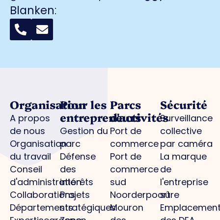
Blanken
:
Organisation
Pour les
Parcs
Sécurité
entrepreneurs
d'activités
A propos
Surveillance
de nous
Gestion du
Port de
collective
Organisation
parc
commerce
par caméra
du travail
Défense
Port de
La marque
Conseil
des
commerce
de
d'administration
intérêts
sud
l'entreprise
Collaborations
Projets
Noorderpoort
sûre
Départements
stratégiques
Mouron
Emplacemen