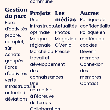
commune
Gestion
Projets
Les
Autres
du parc
médias
Une
Politique de
Parc
infrastructure
Actualités
confidentialit
d'activités :
optimale
Photos
Politique en
propre,
Marque
Magazine
matière de
complet,
régionale
O.Venlo
cookies
sûr
Marché du
Presse
Devenir
Achats
travail et
membre
groupés
développement
Connexion
Parcs
des
des
d'activités
connaissances
membres
verts
Une
Contact
Infrastructure
entreprise
actuelle /
à l'épreuve
déviations
du temps
Collaboration