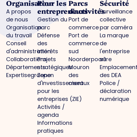
Organisation
Pour les
Parcs
Sécurité
entrepreneurs
d'activités
A propos
Surveillance
de nous
Gestion du
Port de
collective
Organisation
parc
commerce
par caméra
du travail
Défense
Port de
La marque
Conseil
des
commerce
de
d'administration
intérêts
sud
l'entreprise
Collaborations
Projets
Noorderpoort
sûre
Départements
stratégiques
Mouron
Emplacemen
Expertisegroepen
Zone
des
des DEA
d'investissement
oiseaux
Police /
pour les
déclaration
entreprises (ZIE)
numérique
Activités /
agenda
Informations
pratiques