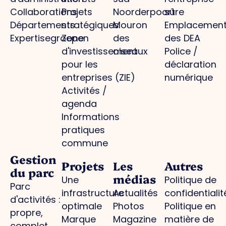
Collaborations
Projets
Noorderpoort
sûre
Départements
stratégiques
Mouron
Emplacemen
Expertisegroepen
Zone
des
des DEA
d'investissement
oiseaux
Police /
pour les
déclaration
entreprises (ZIE)
numérique
Activités /
agenda
Informations
pratiques
commune
Gestion
Projets
Les
Autres
du parc
médias
Une
Politique de
Parc
infrastructure
Actualités
confidentialit
d'activités :
optimale
Photos
Politique en
propre,
Marque
Magazine
matière de
complet,