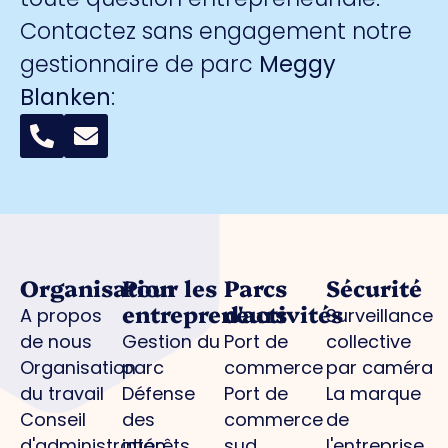
Contactez sans engagement notre
gestionnaire de parc
Meggy
Blanken
:
Organisation
Pour les
Parcs
Sécurité
entrepreneurs
d'activités
A propos
Surveillance
de nous
Gestion du
Port de
collective
Organisation
parc
commerce
par caméra
du travail
Défense
Port de
La marque
Conseil
des
commerce
de
d'administration
intérêts
sud
l'entreprise