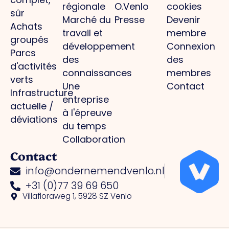
régionale
O.Venlo
cookies
sûr
Marché du
Presse
Devenir
Achats
travail et
membre
groupés
développement
Connexion
Parcs
des
des
d'activités
connaissances
membres
verts
Une
Contact
Infrastructure
entreprise
actuelle /
à l'épreuve
déviations
du temps
Collaboration
Contact
info@ondernemendvenlo.nl
+31 (0)77 39 69 650
Villafloraweg 1, 5928 SZ Venlo