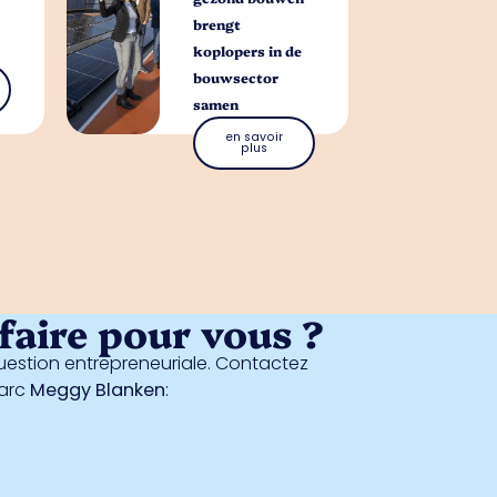
brengt
koplopers in de
bouwsector
samen
en savoir
plus
aire pour vous ?
estion entrepreneuriale. Contactez
parc
Meggy Blanken
: