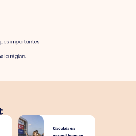
apes importantes
 la région.
t
Circulair en
gezond bouwen