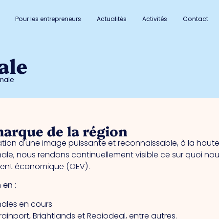
Pour les entrepreneurs
Actualités
Activités
Contact
ale
nale
marque de la région
oration d'une image puissante et reconnaissable, à la haut
ale, nous rendons continuellement visible ce sur quoi no
ment économique (OEV).
en :
onales en cours
ainport, Brightlands et Regiodeal, entre autres.