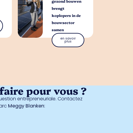
gezond bouwen
brengt
koplopers in de
bouwsector
samen
en savoir
plus
aire pour vous ?
estion entrepreneuriale. Contactez
parc
Meggy Blanken
: