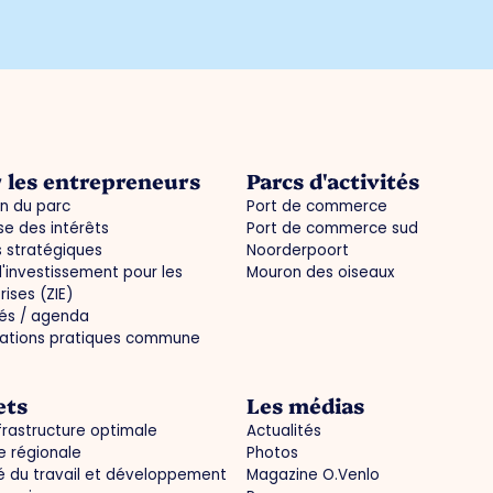
 les entrepreneurs
Parcs d'activités
n du parc
Port de commerce
e des intérêts
Port de commerce sud
s stratégiques
Noorderpoort
'investissement pour les
Mouron des oiseaux
rises (ZIE)
tés / agenda
mations pratiques commune
ets
Les médias
frastructure optimale
Actualités
 régionale
Photos
 du travail et développement
Magazine O.Venlo