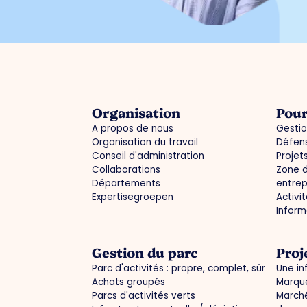
Organisation
Pour
A propos de nous
Gestio
Organisation du travail
Défens
Conseil d'administration
Projet
Collaborations
Zone d
Départements
entrep
Expertisegroepen
Activi
Infor
Gestion du parc
Proj
Parc d'activités : propre, complet, sûr
Une in
Achats groupés
Marque
Parcs d'activités verts
Marché