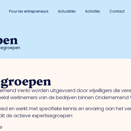
Pour les entrepreneurs
Actualités
Activités
Contact
pen
isegroepen
egroepen
emend Venlo worden uitgevoerd door vrijwilligers die veren
n veelal werknemers van de bedrijven binnen Ondernemend V
ed en werkt met specifieke kennis en ervaring aan het v
dit de actieve expertisegroepen:
e