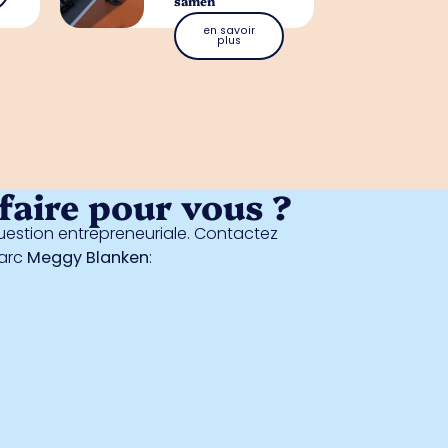
samen
en savoir
plus
aire pour vous ?
estion entrepreneuriale. Contactez
parc
Meggy Blanken
: