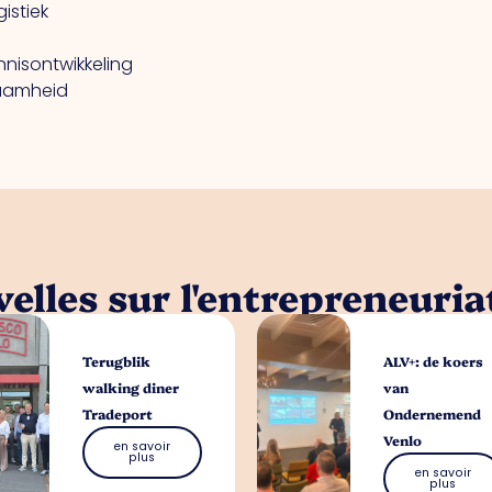
istiek
nnisontwikkeling
zaamheid
elles sur l'entrepreneuria
Terugblik
ALV+: de koers
walking diner
van
Tradeport
Ondernemend
Venlo
en savoir
plus
en savoir
plus