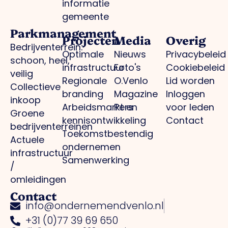
informatie
gemeente
Parkmanagement
Projecten
Media
Overig
Bedrijventerrein:
Optimale
Nieuws
Privacybeleid
schoon, heel,
infrastructuur
Foto's
Cookiebeleid
veilig
Regionale
O.Venlo
Lid worden
Collectieve
branding
Magazine
Inloggen
inkoop
Arbeidsmarkt en
Pers
voor leden
Groene
kennisontwikkeling
Contact
bedrijventerreinen
Toekomstbestendig
Actuele
ondernemen
infrastructuur
Samenwerking
/
omleidingen
Contact
info@ondernemendvenlo.nl
+31 (0)77 39 69 650