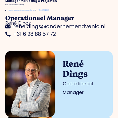
Manager Marketing & Projecten
Nicky van Appeldorn-Verhaagh
nicky.vanappeldorn@ondernemendvenlo.nl
+31 (0)6 4672 6540
Operationeel Manager
René Dings
rene.dings@ondernemendvenlo.nl
+31 6 28 88 57 72
René
Dings
Operationeel
Manager