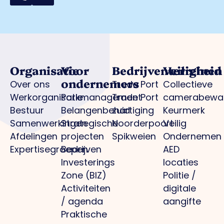
Organisatie
Voor
Bedrijventerreinen
Veiligheid
ondernemers
Over ons
Trade Port
Collectieve
Werkorganisatie
Parkmanagement
Trade Port
camerabewa
Bestuur
Belangenbehartiging
zuid
Keurmerk
Samenwerkingen
Strategische
Noorderpoort
Veilig
Afdelingen
projecten
Spikweien
Ondernemen
Expertisegroepen
Bedrijven
AED
Investerings
locaties
Zone (BIZ)
Politie /
Activiteiten
digitale
/ agenda
aangifte
Praktische