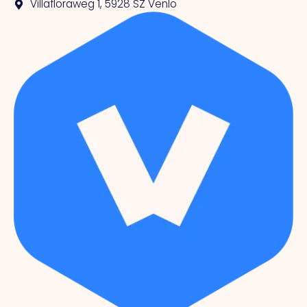
Villafloraweg 1, 5928 SZ Venlo