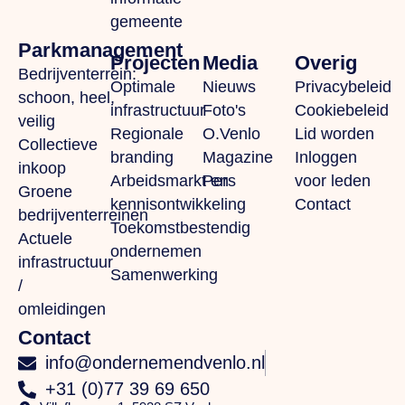
gemeente
Parkmanagement
Projecten
Media
Overig
Bedrijventerrein:
Optimale
Nieuws
Privacybeleid
schoon, heel,
infrastructuur
Foto's
Cookiebeleid
veilig
Regionale
O.Venlo
Lid worden
Collectieve
branding
Magazine
Inloggen
inkoop
Arbeidsmarkt en
Pers
voor leden
Groene
kennisontwikkeling
Contact
bedrijventerreinen
Toekomstbestendig
Actuele
ondernemen
infrastructuur
Samenwerking
/
omleidingen
Contact
info@ondernemendvenlo.nl
+31 (0)77 39 69 650