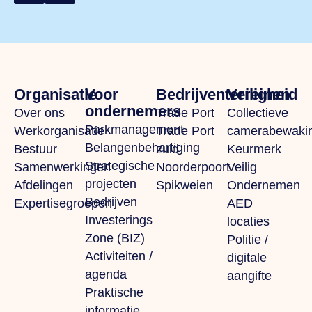
Organisatie
Voor
Bedrijventerreinen
Veiligheid
ondernemers
Over ons
Trade Port
Collectieve
Parkmanagement
Werkorganisatie
Trade Port
camerabewaki
Belangenbehartiging
Bestuur
zuid
Keurmerk
Strategische
Samenwerkingen
Noorderpoort
Veilig
projecten
Afdelingen
Spikweien
Ondernemen
Bedrijven
Expertisegroepen
AED
Investerings
locaties
Zone (BIZ)
Politie /
Activiteiten /
digitale
agenda
aangifte
Praktische
informatie