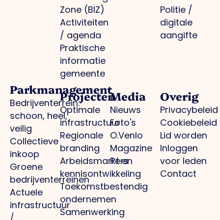
Zone (BIZ)
Politie /
Activiteiten
digitale
/ agenda
aangifte
Praktische
informatie
gemeente
Parkmanagement
Projecten
Media
Overig
Bedrijventerrein:
Optimale
Nieuws
Privacybeleid
schoon, heel,
infrastructuur
Foto's
Cookiebeleid
veilig
Regionale
O.Venlo
Lid worden
Collectieve
branding
Magazine
Inloggen
inkoop
Arbeidsmarkt en
Pers
voor leden
Groene
kennisontwikkeling
Contact
bedrijventerreinen
Toekomstbestendig
Actuele
ondernemen
infrastructuur
Samenwerking
/