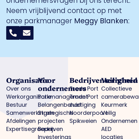
ondernemersvragen bij ons terecht.
Neem vrijblijvend contact op met
onze parkmanager
Meggy Blanken
:
Organisatie
Voor
Bedrijventerreinen
Veiligheid
ondernemers
Over ons
Trade Port
Collectieve
Werkorganisatie
Parkmanagement
Trade Port
camerabewa
Bestuur
Belangenbehartiging
zuid
Keurmerk
Samenwerkingen
Strategische
Noorderpoort
Veilig
Afdelingen
projecten
Spikweien
Ondernemen
Expertisegroepen
Bedrijven
AED
Investerings
locaties