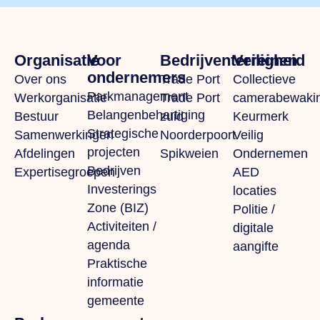
Organisatie
Voor
Bedrijventerreinen
Veiligheid
ondernemers
Over ons
Trade Port
Collectieve
Parkmanagement
Werkorganisatie
Trade Port
camerabewaki
Belangenbehartiging
Bestuur
zuid
Keurmerk
Strategische
Samenwerkingen
Noorderpoort
Veilig
projecten
Afdelingen
Spikweien
Ondernemen
Bedrijven
Expertisegroepen
AED
Investerings
locaties
Zone (BIZ)
Politie /
Activiteiten /
digitale
agenda
aangifte
Praktische
informatie
gemeente