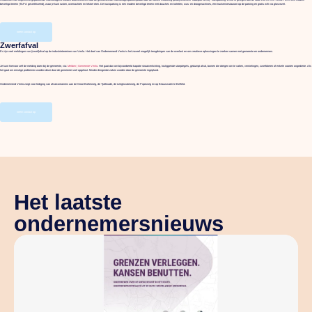
beveiligd terrein (TAPA gecertificeerd), waar je kunt rusten, overnachten en lekker eten. De truckparking is een modern beveiligd terrein met douches en toiletten, was- en droogmachines, een truckersrestaurant op de parking en gratis wifi via glasvezel.
neem contact op
Zwerfafval
Er zijn veel meldingen van (zwerf)afval op de industrieterreinen van Venlo. Het doel van Ondernemend Venlo is het zoveel mogelijk terugdringen van de overlast en om creatieve oplossingen te zoeken samen met gemeente en ondernemers.
Je kunt hiervoor zelf de melding doen bij de gemeente, via:
Melden | Gemeente Venlo
. Het gaat dan om bijvoorbeeld kapotte straatverlichting, losliggende stoeptegels, gedumpt afval, bomen die dreigen om te vallen, vernielingen, zwerfdieren of enkele soorten ongedierte. Als
het gaat om ernstige problemen worden deze door de gemeente snel opgelost. Minder dringende zaken worden door de gemeente ingepland.
Ondernemend Venlo zorgt voor lediging van afvalcontainers aan de Groot Bollerweg, de Tjalkkade, de Leeghwaterweg, de Popeweg en op Blauwwater te Belfeld.
neem contact op
Het laatste
ondernemersnieuws