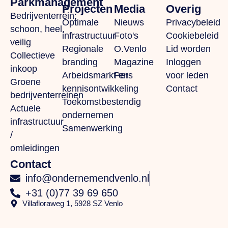
Parkmanagement
Projecten
Media
Overig
Bedrijventerrein:
Optimale
Nieuws
Privacybeleid
schoon, heel,
infrastructuur
Foto's
Cookiebeleid
veilig
Regionale
O.Venlo
Lid worden
Collectieve
branding
Magazine
Inloggen
inkoop
Arbeidsmarkt en
Pers
voor leden
Groene
kennisontwikkeling
Contact
bedrijventerreinen
Toekomstbestendig
Actuele
ondernemen
infrastructuur
Samenwerking
/
omleidingen
Contact
info@ondernemendvenlo.nl
+31 (0)77 39 69 650
Villafloraweg 1, 5928 SZ Venlo