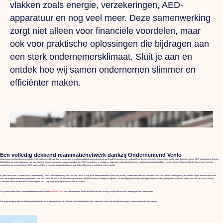
vlakken zoals energie, verzekeringen, AED-
apparatuur en nog veel meer. Deze samenwerking
zorgt niet alleen voor financiële voordelen, maar
ook voor praktische oplossingen die bijdragen aan
een sterk ondernemersklimaat. Sluit je aan en
ontdek hoe wij samen ondernemen slimmer en
efficiënter maken.
Een volledig dekkend reanimatienetwerk dankzij Ondernemend Venlo
Ondernemend Venlo zet zich in voor een veilig ondernemersklimaat door te werken aan een volledig dekkend reanimatienetwerk op de bedrijventerreinen. Als onderdeel van deze missie neemt Ondernemend Venlo, na de aanschaf van een AED (Automatische Externe
Defibrillator), de onderhoudskosten voor haar rekening. Ondernemers worden aangemoedigd om hun AED’s naar buiten te verplaatsen, zodat ook omliggende bedrijven en voorbijgangers toegang hebben in geval van nood. Daarnaast biedt Ondernemend Venlo de
mogelijkheid om gezamenlijk een AED aan te schaffen of een extra apparaat te plaatsen, wat de bereikbaarheid en veiligheid verder vergroot.
Bij een hartstilstand is snelle hulp van levensbelang. Dankzij de samenwerking met ‘Hart voor Venlo’ is hulp op de bedrijventerreinen vrijwel altijd dichtbij. Steeds meer bedrijven installeren hun AED’s aan de buitenzijde van het pand en zorgen ervoor dat het aantal
BHV’ers (burgerhulpverleners) blijft groeien. ‘Hart voor Venlo’ zet zich in om de overlevingskansen na een hartstilstand in de regio te vergroten. “We verzorgen professionele trainingen voor particulieren, bedrijven en instanties,” vertelt voorzitter Jacky van Aarssen.
“Daarnaast streven we ernaar om zoveel mogelijk AED’s op toegankelijke plekken in Venlo te plaatsen.”
Wil je meer weten over dit levensreddende initiatief? Bezoek
Hart voor Venlo
voor meer informatie. Financiële steun voor de stichting is altijd welkom om dit belangrijke werk voort te zetten.
Ben jij gevestigd op een van de bedrijventerreinen en wil je deelnemen aan het collectief van Ondernemend Venlo? Neem dan contact op met de parkmanager. Samen maken we Venlo veiliger!
neem contact op