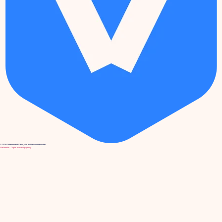
© 2026 Ondernemend Venlo, alle rechten voorbehouden.
We4media – Digital marketing agency.