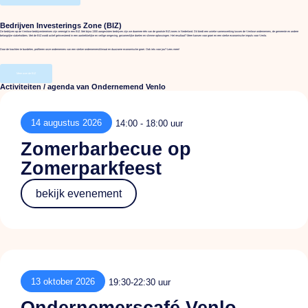
Bedrijven Investerings Zone (BIZ)
De bedrijven op de Venlose bedrijventerreinen zijn verenigd in een BIZ. Met bijna 1300 aangesloten bedrijven zijn we daarmee één van de grootste BIZ zones in Nederland. Dit biedt een unieke samenwerking tussen de Venlose ondernemers, de gemeente en andere
belangrijke stakeholders. Met de BIZ wordt actief geïnvesteerd in een aantrekkelijke en veilige omgeving, gezamenlijke doelen en slimme oplossingen. Het resultaat? Meer kansen voor groei en een sterke economische impuls voor Venlo.
Door de krachten te bundelen, profiteren onze ondernemers van een sterker ondernemersklimaat en duurzame economische groei. Ook iets voor jou? Lees meer!
Meer over de BIZ
Activiteiten / agenda van Ondernemend Venlo
14 augustus 2026
14:00 - 18:00 uur
Zomerbarbecue op
Zomerparkfeest
bekijk evenement
13 oktober 2026
19:30-22:30 uur
Ondernemerscafé Venlo