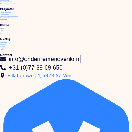
Collectieve inkoop
Groene bedrijventerreinen
Actuele infrastructuur / omleidingen
Projecten
Optimale infrastructuur
Regionale branding
Arbeidsmarkt en kennisontwikkeling
Toekomstbestendig ondernemen
Samenwerking
Media
Nieuws
Foto's
O.Venlo Magazine
Pers
Overig
Privacybeleid
Cookiebeleid
Lid worden
Inloggen voor leden
Contact
Contact
info@ondernemendvenlo.nl
+31 (0)77 39 69 650
Villafloraweg 1, 5928 SZ Venlo