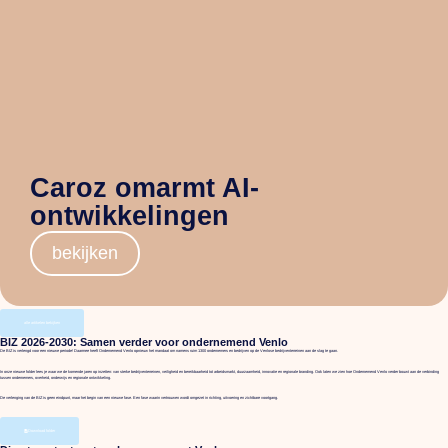
Caroz omarmt AI-
ontwikkelingen
bekijken
alle artikelen bekijken
BIZ 2026-2030: Samen verder voor ondernemend Venlo
De BIZ is verlengd voor een nieuwe periode! Daarmee heeft Ondernemend Venlo opnieuw het mandaat om namens ruim 1300 ondernemers en bedrijven op de Venlose bedrijventerreinen aan de slag te gaan.
In onze nieuwe folder lees je waar we de komende jaren op inzetten: van sterke bedrijventerreinen, veiligheid en bereikbaarheid tot arbeidsmarkt, duurzaamheid, innovatie en regionale branding. Ook laten we zien hoe Ondernemend Venlo verder bouwt aan de verbinding
tussen ondernemers, overheid, onderwijs en regionale ontwikkeling.
De verlenging van de BIZ is geen eindpunt, maar het begin van een nieuwe fase. Een fase waarin vertrouwen wordt omgezet in richting, uitvoering en zichtbare voortgang.
Download folder