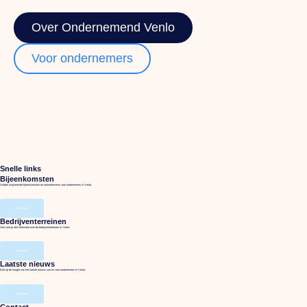
Over Ondernemend Venlo
Voor ondernemers
Snelle links
Bijeenkomsten
Ontdek inspirerende bijeenkomsten en netwerkevents voor ondernemers in Venlo.
lees meer
Bedrijventerreinen
Hier vind je alle informatie over de bedrijventerreinen in Venlo.
lees meer
Laatste nieuws
Blijf op de hoogte van het laatste nieuws van en voor ondernemers in Venlo.
lees meer
Contact