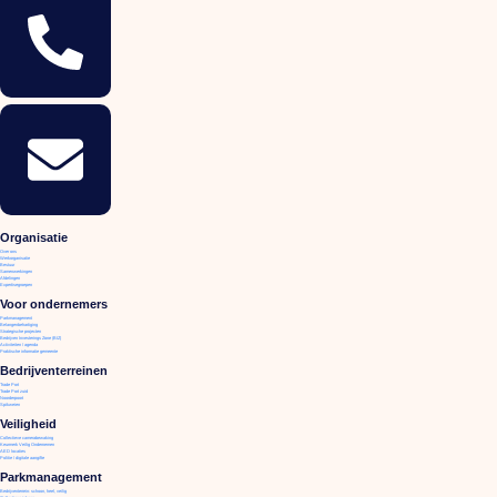
Organisatie
Over ons
Werkorganisatie
Bestuur
Samenwerkingen
Afdelingen
Expertisegroepen
Voor ondernemers
Parkmanagement
Belangenbehartiging
Strategische projecten
Bedrijven Investerings Zone (BIZ)
Activiteiten / agenda
Praktische informatie gemeente
Bedrijventerreinen
Trade Port
Trade Port zuid
Noorderpoort
Spikweien
Veiligheid
Collectieve camerabewaking
Keurmerk Veilig Ondernemen
AED locaties
Politie / digitale aangifte
Parkmanagement
Bedrijventerrein: schoon, heel, veilig