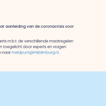
r aanleiding van de coronacrisis voor
ts m.b.t. de verschillende maatregelen
 toegelicht door experts en vragen
en naar
meldpunt@mkblimburg.nl
.