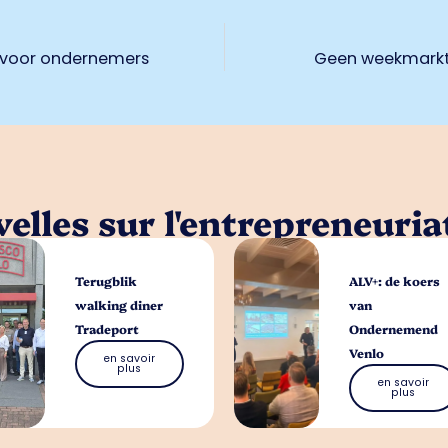
en voor ondernemers
Geen weekmarkt
elles sur l'entrepreneuria
Terugblik
ALV+: de koers
walking diner
van
Tradeport
Ondernemend
Venlo
en savoir
plus
en savoir
plus