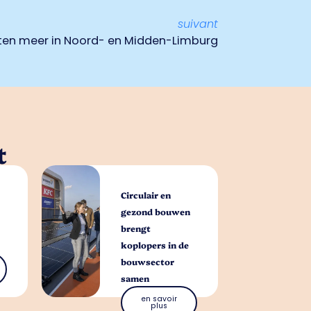
suivant
en meer in Noord- en Midden-Limburg
t
Circulair en
gezond bouwen
brengt
koplopers in de
bouwsector
samen
en savoir
plus