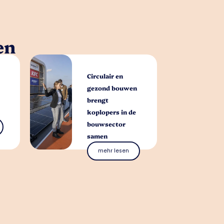
en
Circulair en
gezond bouwen
brengt
koplopers in de
bouwsector
samen
mehr lesen