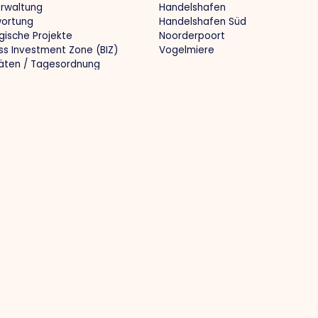
erwaltung
Handelshafen
wortung
Handelshafen Süd
gische Projekte
Noorderpoort
ss Investment Zone (BIZ)
Vogelmiere
täten / Tagesordnung
sche Informationen Gemeinde
ekte
Medien
le Infrastruktur
Nachrichten
ales Branding
Fotos
smarkt und Wissensentwicklung
O.Venlo Zeitschrift
ftssicheres Unternehmertum
Presse
menarbeit
 69 650