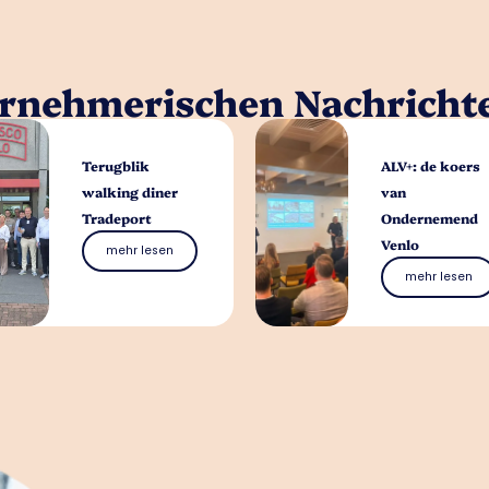
ernehmerischen Nachricht
Terugblik
ALV+: de koers
walking diner
van
Tradeport
Ondernemend
Venlo
mehr lesen
mehr lesen