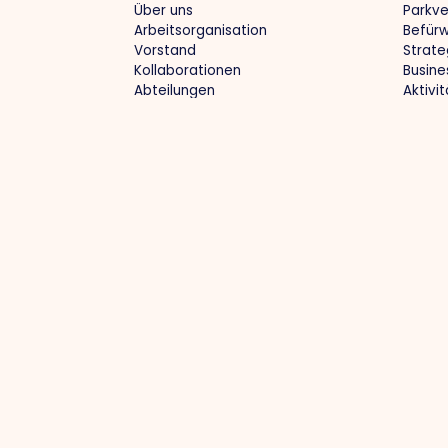
Über uns
Parkv
Arbeitsorganisation
Befür
Vorstand
Strate
Kollaborationen
Busine
Abteilungen
Aktivi
Expertisegroepen
Prakti
Parkverwaltung
Proj
Gewerbegebiet: sauber, vollständig,
Optima
sicher
Region
Gemeinsamer Einkauf
Arbeit
Grüne Gewerbegebiete
Zukun
Aktuelle Infrastruktur / Umleitungen
Zusam
Kontakt
info@ondernemendvenlo.nl
+31 (0)77 39
Villafloraweg 1, 5928 SZ Venlo