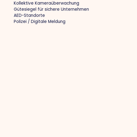
Kollektive Kameraüberwachung
Gütesiegel für sichere Unternehmen
AED-Standorte
Polizei / Digitale Meldung
Andere
Datenschutzbestimmungen
Cookie-Politik
Mitglied werden
Anmeldung der Mitglieder
Kontakt