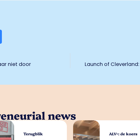
aar niet door
Launch of Cleverland:
reneurial news
Terugblik
ALV+: de koers