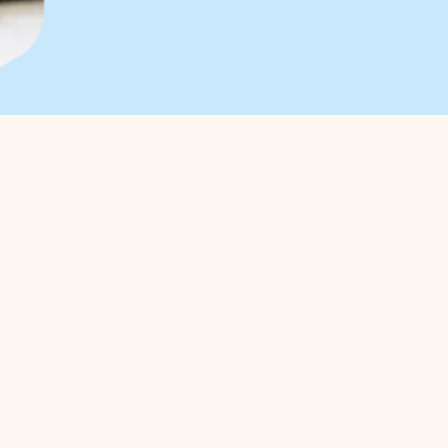
entrepreneurs
Business parks
management
Trade Port
acy
Trade Port south
gic projects
Noorderpoort
ss Investment Zone (BIZ)
Chickweed
ties / agenda
cal information municipality
ects
Media