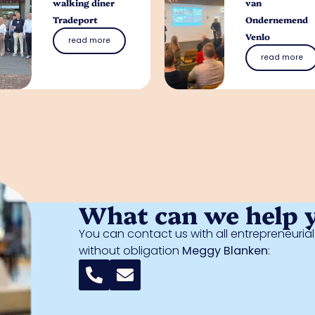
walking diner
van
Tradeport
Ondernemend
Venlo
read more
read more
What can we help 
You can contact us with all entrepreneuri
without obligation
Meggy Blanken
: