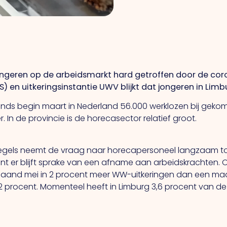
ngeren op de arbeidsmarkt hard getroffen door de corona
) en uitkeringsinstantie UWV blijkt dat jongeren in Limbu
r sinds begin maart in Nederland 56.000 werklozen bij geko
r. In de provincie is de horecasector relatief groot.
egels neemt de vraag naar horecapersoneel langzaam toe.
nt er blijft sprake van een afname aan arbeidskrachten. 
maand mei in 2 procent meer WW-uitkeringen dan een maand
22 procent. Momenteel heeft in Limburg 3,6 procent van d