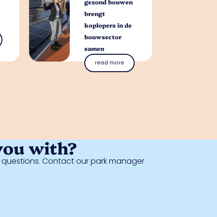
gezond bouwen
brengt
koplopers in de
bouwsector
samen
read more
you with?
al questions. Contact our park manager