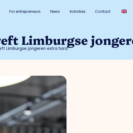
For entrepreneurs
News
Activities
Contact
reft Limburgse jonger
reft Limburgse jongeren extra hard