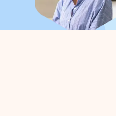
Organisation
For 
About us
Park 
Work organisation
Advoc
Board
Strate
Collaborations
Busine
Departments
Activi
Expertisegroepen
Practi
Park management
Proj