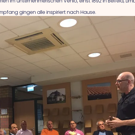
erlen im unternehmerischen Venlo, einst 1892 in Belfeld, Li
ang gingen alle inspiriert nach Hause.