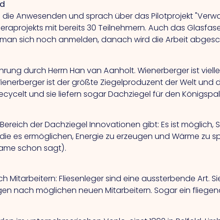
üd
 die Anwesenden und sprach über das Pilotprojekt "Verwa
projekts mit bereits 30 Teilnehmern. Auch das Glasfaserko
an sich noch anmelden, danach wird die Arbeit abgesch
hrung durch Herrn Han van Aanholt. Wienerberger ist viellei
 Wienerberger ist der größte Ziegelproduzent der Welt und
recycelt und sie liefern sogar Dachziegel für den Königspal
Bereich der Dachziegel Innovationen gibt: Es ist möglich, S
r, die es ermöglichen, Energie zu erzeugen und Wärme zu s
Name schon sagt).
 Mitarbeitern: Fliesenleger sind eine aussterbende Art. Si
 nach möglichen neuen Mitarbeitern. Sogar ein fliegen