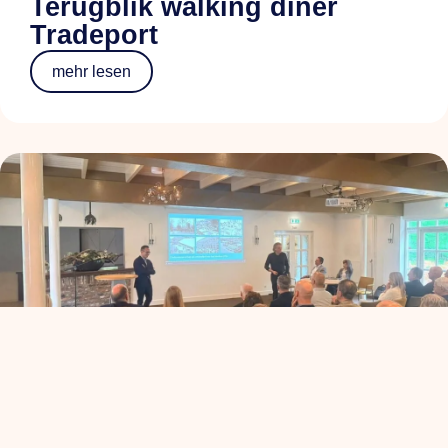
Terugblik walking diner
Tradeport
mehr lesen
ALV+: de koers van
Ondernemend Venlo