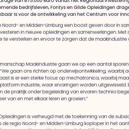
rage van 875.000 euro vanuit het Regionaal Investeri
emende bedrijfsleven, Fontys en Gilde Opleidingen dra
hikbaar is voor de ontwikkeling van het Centrum voor I
 in Noord- en Midden-Limburg een boost geven door in s
investeren in nieuwe opleidingen en samenwerkingen. Met al
e te versterken en ervoor te zorgen dat de maakindustrie
kmanschap Maakindustrie gaan we op een aantal sporen in
n. “We gaan ons richten op onderwijsontwikkeling, waarbi
naast is er een sterke focus op mechatronica, waarbij m
latform industrie, waar ervaringen worden uitgewisseld. E
n de praktijk onder begeleiding van ervaren technici bege
er van en met elkaar leren en groeien.”
e Opleidingen is verheugd met de toekenning van de subsi
 de regio Noord- en Midden-Limburg koploper in het aantal