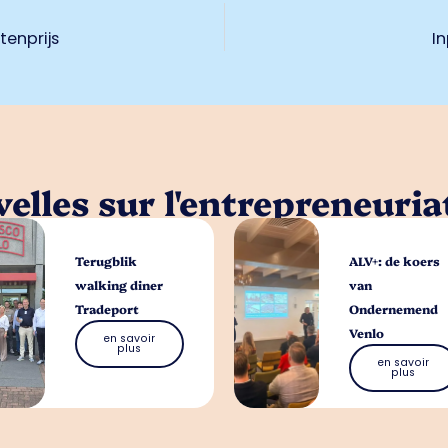
tenprijs
I
elles sur l'entrepreneuria
Terugblik
ALV+: de koers
walking diner
van
Tradeport
Ondernemend
Venlo
en savoir
plus
en savoir
plus