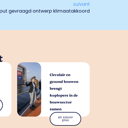
suivant
nput gevraagd ontwerp klimaatakkoord
t
Circulair en
gezond bouwen
brengt
koplopers in de
bouwsector
samen
en savoir
plus