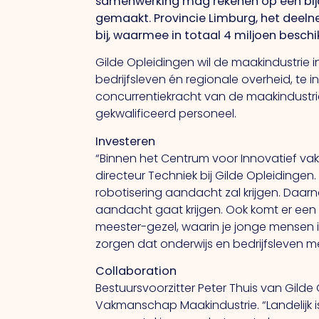
samenwerking mag rekenen op een bijd
gemaakt. Provincie Limburg, het deeln
bij, waarmee in totaal 4 miljoen besc
Gilde Opleidingen wil de maakindustrie
bedrijfsleven én regionale overheid, te 
concurrentiekracht van de maakindustri
gekwalificeerd personeel.
Investeren
“Binnen het Centrum voor Innovatief va
directeur Techniek bij Gilde Opleidinge
robotisering aandacht zal krijgen. Daar
aandacht gaat krijgen. Ook komt er een p
meester-gezel, waarin je jonge mensen i
zorgen dat onderwijs en bedrijfsleven me
Collaboration
Bestuursvoorzitter Peter Thuis van Gild
Vakmanschap Maakindustrie. “Landelijk is