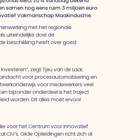
ngsfonds MBO, zo is vandaag bekend
gen samen nog eens ruim 3 miljoen euro
nnovatief Vakmanschap Maakindustrie.
amenwerking met het regionale
s uiteindelijke doel de
 de beschikking heeft over goed
vesteren”, zegt Tjeu van de Laar,
j aandacht voor procesautomatisering en
aatwerkonderwijs voor medewerkers veel
en bijzonder onderdeel is het traject
leid worden. Dit alles moet ervoor
die voor het Centrum voor Innovatief
 CIV’s. Gilde Opleidingen richt zich al