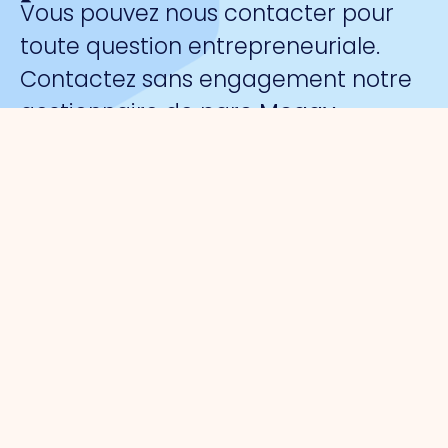
Vous pouvez nous contacter pour
toute question entrepreneuriale.
Contactez sans engagement notre
gestionnaire de parc
Meggy
Blanken
:
Organisation
Pour les
Parcs
Sécurité
entrepreneurs
d'activités
A propos
Surveillance
de nous
Gestion du
Port de
collective
Organisation
parc
commerce
par caméra
du travail
Défense
Port de
La marque