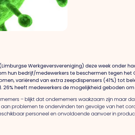
(Limburgse Werkgeversvereniging) deze week onder haar 
m hun bedrijf/medewerkers te beschermen tegen het Co
n, variërend van extra zeepdispensers (41%) tot bele
). 26% heeft medewerkers de mogelijkheid geboden om t
ernemers – blijkt dat ondernemers waakzaam zijn maar dat
an problemen te ondervinden ten gevolge van het coronavir
eschikbaar personeel en onvoldoende aanvoer in produc