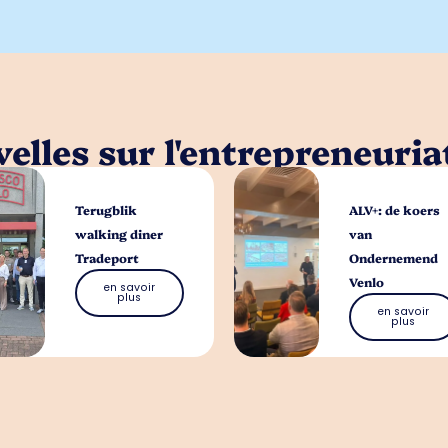
elles sur l'entrepreneuria
Terugblik
ALV+: de koers
walking diner
van
Tradeport
Ondernemend
Venlo
en savoir
plus
en savoir
plus