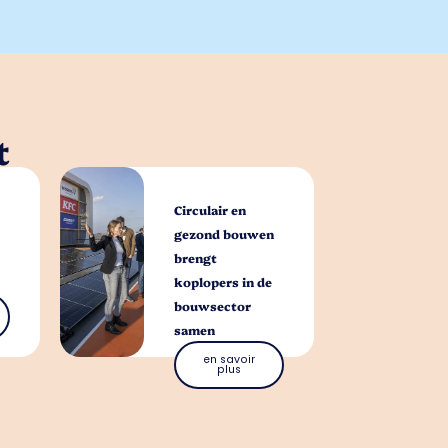
t
Circulair en
gezond bouwen
brengt
koplopers in de
bouwsector
samen
en savoir
plus