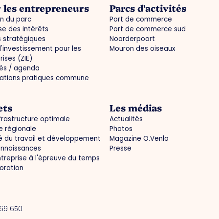
 les entrepreneurs
Parcs d'activités
n du parc
Port de commerce
e des intérêts
Port de commerce sud
s stratégiques
Noorderpoort
'investissement pour les
Mouron des oiseaux
rises (ZIE)
tés / agenda
mations pratiques commune
ets
Les médias
frastructure optimale
Actualités
 régionale
Photos
 du travail et développement
Magazine O.Venlo
onnaissances
Presse
treprise à l'épreuve du temps
oration
 69 650