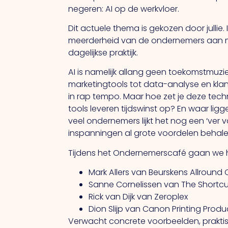
negeren: AI op de werkvloer.
Dit actuele thema is gekozen door jullie
meerderheid van de ondernemers aan me
dagelijkse praktijk.
AI is namelijk allang geen toekomstmuz
marketingtools tot data-analyse en kla
in rap tempo. Maar hoe zet je deze techn
tools leveren tijdswinst op? En waar lig
veel ondernemers lijkt het nog een ‘ver v
inspanningen al grote voordelen behale
Tijdens het Ondernemerscafé gaan we hi
Mark Allers van Beurskens Allround
Sanne Cornelissen van The Shortc
Rick van Dijk van Zeroplex
Dion Slijp van Canon Printing Produ
Verwacht concrete voorbeelden, praktisc