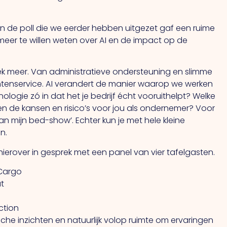
. In de poll die we eerder hebben uitgezet gaf een ruime
er te willen weten over AI en de impact op de
iek meer. Van administratieve ondersteuning en slimme
ntenservice. AI verandert de manier waarop we werken
ologie zó in dat het je bedrijf écht vooruithelpt? Welke
gen de kansen en risico’s voor jou als ondernemer? Voor
an mijn bed-show’. Echter kun je met hele kleine
n.
erover in gesprek met een panel van vier tafelgasten.
 Cargo
ut
ction
he inzichten en natuurlijk volop ruimte om ervaringen