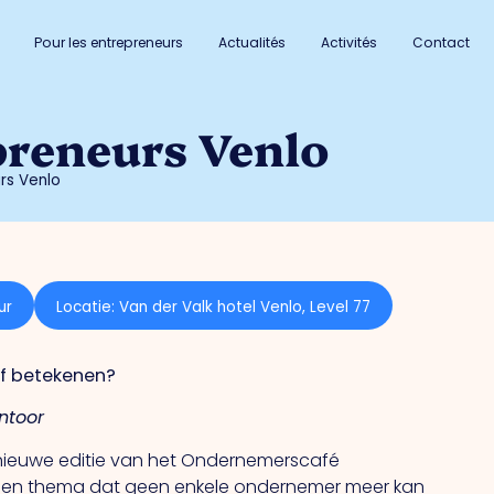
Pour les entrepreneurs
Actualités
Activités
Contact
preneurs Venlo
rs Venlo
ur
Locatie: Van der Valk hotel Venlo, Level 77
jf betekenen?
ntoor
 nieuwe editie van het Ondernemerscafé
p een thema dat geen enkele ondernemer meer kan