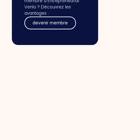
membre d'Entrepreneurial
Venlo ? Découvrez les
avantages :
devenir membre