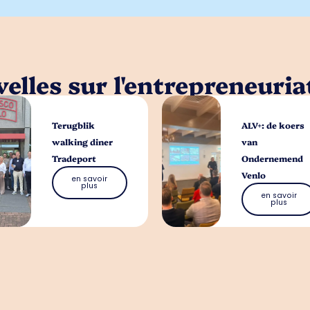
elles sur l'entrepreneuria
Terugblik
ALV+: de koers
walking diner
van
Tradeport
Ondernemend
Venlo
en savoir
plus
en savoir
plus