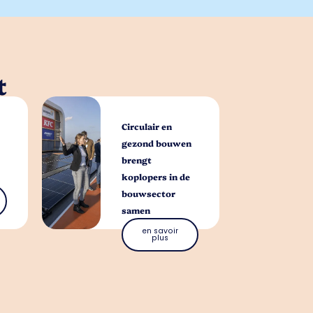
t
Circulair en
gezond bouwen
brengt
koplopers in de
bouwsector
samen
en savoir
plus