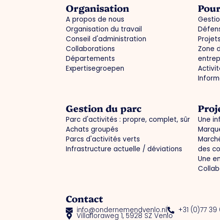
Organisation
Pour
A propos de nous
Gestio
Organisation du travail
Défens
Conseil d'administration
Projet
Collaborations
Zone d
Départements
entrep
Expertisegroepen
Activi
Infor
Gestion du parc
Proj
Parc d'activités : propre, complet, sûr
Une in
Achats groupés
Marque
Parcs d'activités verts
Marché
Infrastructure actuelle / déviations
des c
Une en
Collab
Contact
info@ondernemendvenlo.nl
+31 (0)77 39
Villafloraweg 1, 5928 SZ Venlo