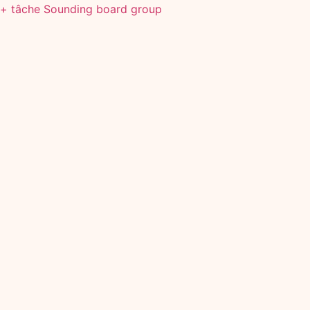
+ tâche Sounding board group
Suivant
L'histoire prend vie dans Le Roi Soleil et l'Orange -
Succès sur la Meuse".
Les dernières nouvelles sur l'entrepreneuriat
Inspiratiebundel Grenzen
Verleggen, Kansen Benutten
en savoir plus