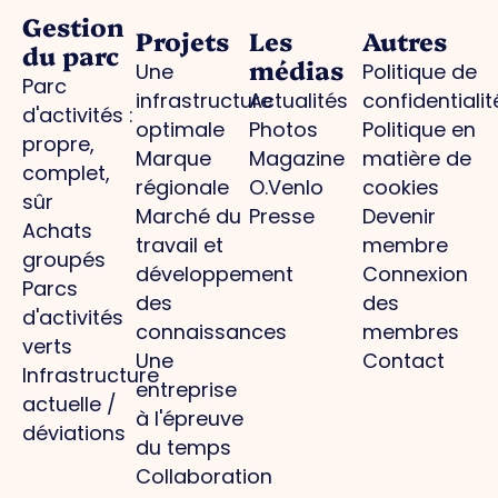
Gestion
Projets
Les
Autres
du parc
médias
Une
Politique de
Parc
infrastructure
Actualités
confidentialit
d'activités :
optimale
Photos
Politique en
propre,
Marque
Magazine
matière de
complet,
régionale
O.Venlo
cookies
sûr
Marché du
Presse
Devenir
Achats
travail et
membre
groupés
développement
Connexion
Parcs
des
des
d'activités
connaissances
membres
verts
Une
Contact
Infrastructure
entreprise
actuelle /
à l'épreuve
déviations
du temps
Collaboration