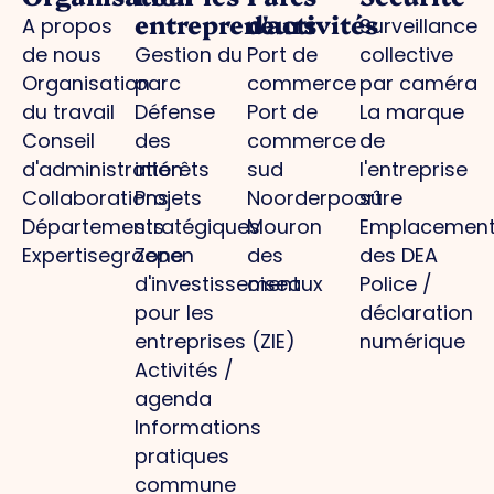
entrepreneurs
d'activités
A propos
Surveillance
de nous
Gestion du
Port de
collective
Organisation
parc
commerce
par caméra
du travail
Défense
Port de
La marque
Conseil
des
commerce
de
d'administration
intérêts
sud
l'entreprise
Collaborations
Projets
Noorderpoort
sûre
Départements
stratégiques
Mouron
Emplacemen
Expertisegroepen
Zone
des
des DEA
d'investissement
oiseaux
Police /
pour les
déclaration
entreprises (ZIE)
numérique
Activités /
agenda
Informations
pratiques
commune