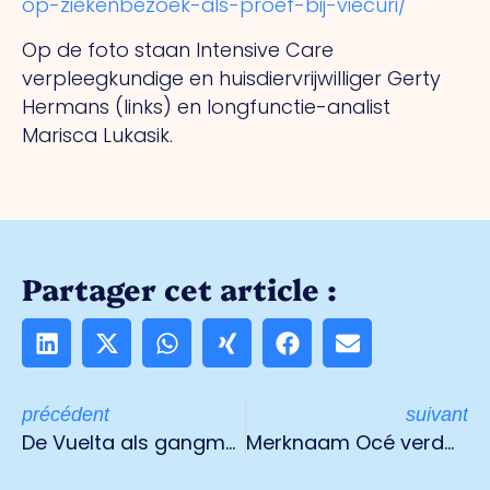
op-ziekenbezoek-als-proef-bij-viecuri/
Op de foto staan Intensive Care
verpleegkundige en huisdiervrijwilliger Gerty
Hermans (links) en longfunctie-analist
Marisca Lukasik.
Partager cet article :
précédent
suivant
De Vuelta als gangmaker, zakendoen met Spanje
Merknaam Océ verdwijnt na 92 jaar