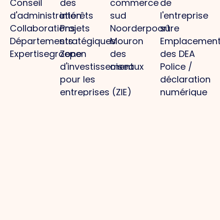
Conseil
des
commerce
de
d'administration
intérêts
sud
l'entreprise
Collaborations
Projets
Noorderpoort
sûre
Départements
stratégiques
Mouron
Emplacemen
Expertisegroepen
Zone
des
des DEA
d'investissement
oiseaux
Police /
pour les
déclaration
entreprises (ZIE)
numérique
Activités /
agenda
Informations
pratiques
commune
Gestion
Projets
Les
Autres
du parc
médias
Une
Politique de
Parc
infrastructure
Actualités
confidentialit
d'activités :
optimale
Photos
Politique en