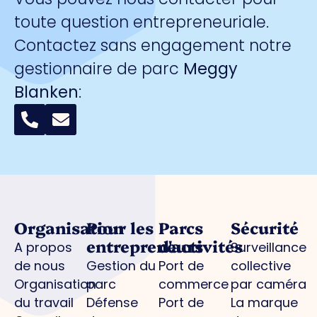
toute question entrepreneuriale.
Contactez sans engagement notre
gestionnaire de parc
Meggy
Blanken
:
Organisation
Pour les
Parcs
Sécurité
entrepreneurs
d'activités
A propos
Surveillance
de nous
Gestion du
Port de
collective
Organisation
parc
commerce
par caméra
du travail
Défense
Port de
La marque