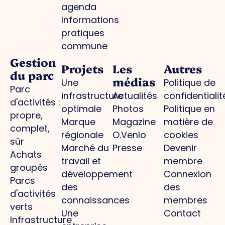
agenda
Informations
pratiques
commune
Gestion
Projets
Les
Autres
du parc
médias
Une
Politique de
Parc
infrastructure
Actualités
confidentialit
d'activités :
optimale
Photos
Politique en
propre,
Marque
Magazine
matière de
complet,
régionale
O.Venlo
cookies
sûr
Marché du
Presse
Devenir
Achats
travail et
membre
groupés
développement
Connexion
Parcs
des
des
d'activités
connaissances
membres
verts
Une
Contact
Infrastructure