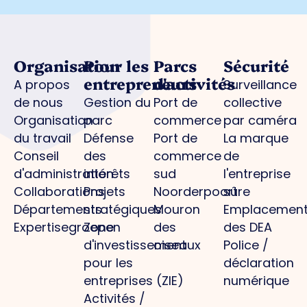
Organisation
Pour les
Parcs
Sécurité
entrepreneurs
d'activités
A propos
Surveillance
de nous
Gestion du
Port de
collective
Organisation
parc
commerce
par caméra
du travail
Défense
Port de
La marque
Conseil
des
commerce
de
d'administration
intérêts
sud
l'entreprise
Collaborations
Projets
Noorderpoort
sûre
Départements
stratégiques
Mouron
Emplacemen
Expertisegroepen
Zone
des
des DEA
d'investissement
oiseaux
Police /
pour les
déclaration
entreprises (ZIE)
numérique
Activités /