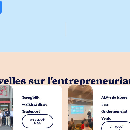
elles sur l'entrepreneuria
Terugblik
ALV+: de koers
walking diner
van
Tradeport
Ondernemend
Venlo
en savoir
plus
en savoir
plus