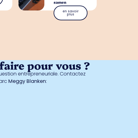
samen
en savoir
plus
aire pour vous ?
estion entrepreneuriale. Contactez
parc
Meggy Blanken
: