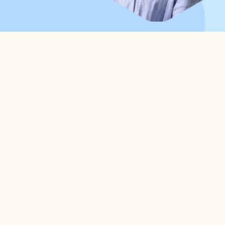
Organisation
Pour
A propos de nous
Gestio
Organisation du travail
Défens
Conseil d'administration
Projet
Collaborations
Zone d
Départements
entrep
Expertisegroepen
Activi
Infor
Gestion du parc
Proj
Parc d'activités : propre, complet, sûr
Une in
Achats groupés
Marque
Parcs d'activités verts
Marché