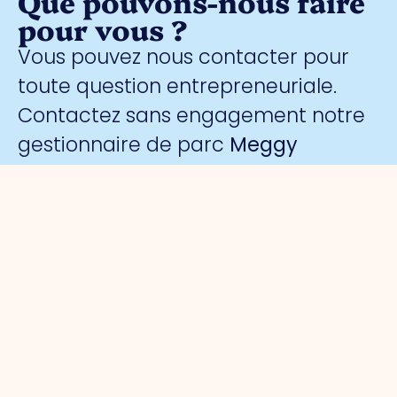
Que pouvons-nous faire
pour vous ?
Vous pouvez nous contacter pour
toute question entrepreneuriale.
Contactez sans engagement notre
gestionnaire de parc
Meggy
Blanken
:
Organisation
Pour les
Parcs
Sécurité
entrepreneurs
d'activités
A propos
Surveillance
de nous
Gestion du
Port de
collective