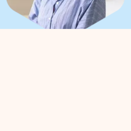
Que pouvons-nous faire
pour vous ?
Vous pouvez nous contacter pour
toute question entrepreneuriale.
Contactez sans engagement notre
gestionnaire de parc
Meggy
Blanken
: