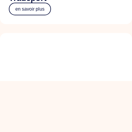
en savoir plus
ALV+: de koers van
Ondernemend Venlo
en savoir plus