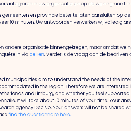
rs integreren in uw organisatie en op de woningmarkt in 
n gemeenten en provincie beter te laten aansluiten op de o
veer 10 minuten. Uw antwoorden verwerken wij volledig an
 een andere organisatie binnengekregen, maar omdat we 
nquête in via
ce lien
. Verder is de vraag aan de bedrijven 
d municipalities aim to understand the needs of the inter
ommodated in the region. Therefore we are interested in 
Netherlands and Limburg, and whether you feel supported 
onnaire. It will take about 10 minutes of your time. Your an
arch agency Decisio. Your answers will not be shared wi
ease
find the questionnaire here.