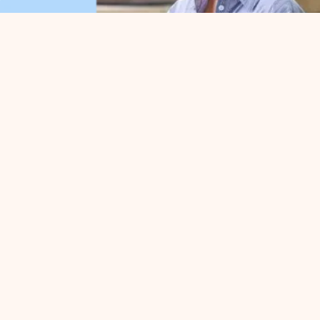
Organisation
Pour
A propos de nous
Gestio
Organisation du travail
Défens
Conseil d'administration
Projet
Collaborations
Zone d
Départements
entrep
Expertisegroepen
Activi
Infor