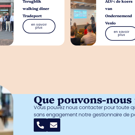
Terugblik
ALV+: de koers
walking diner
van
Tradeport
Ondernemend
Venlo
en savoir
plus
en savoir
plus
Que pouvons-nous f
Vous pouvez nous contacter pour toute qu
sans engagement notre gestionnaire de 