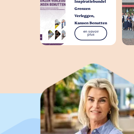
Inspiratiebundel
Grenzen
Verleggen,
Kansen Benutten
en savoir
plus