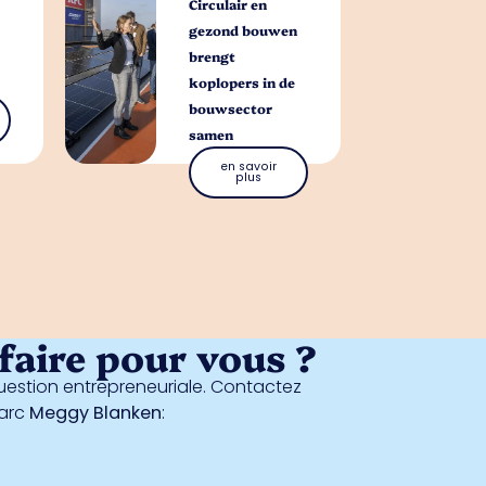
Circulair en
gezond bouwen
brengt
koplopers in de
bouwsector
samen
en savoir
plus
aire pour vous ?
estion entrepreneuriale. Contactez
parc
Meggy Blanken
: