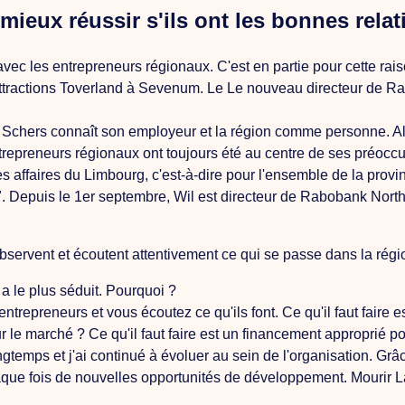
ieux réussir s'ils ont les bonnes relat
vec les entrepreneurs régionaux. C'est en partie pour cette r
ttractions Toverland à Sevenum.
Le
Le nouveau directeur de Ra
nt. Schers connaît son employeur et la région comme personne.
A
ntrepreneurs régionaux ont toujours été au centre de ses préocc
es affaires du Limbourg, c'est-à-dire pour l'ensemble de la prov
". Depuis le 1er septembre, Wil est directeur de Rabobank North
bservent et écoutent attentivement ce qui se passe dans la régio
 a le plus séduit. Pourquoi ?
trepreneurs et vous écoutez ce qu'ils font.
Ce qu'il faut faire
e
sur le marché ?
Ce qu'il faut faire
est un financement approprié po
emps et j'ai continué à évoluer au sein de l'organisation. Grâc
aque fois de nouvelles opportunités de développement.
Mourir
L