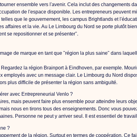
tourner ensemble vers l'avenir. Cela inclut des changements dans
ccupation de l'espace disponible. Les entrepreneurs peuvent mieu
telles que le gouvernement, les campus Brightlands et l'éducatio
 affaires et la vie.
Au
Le Limbourg du Nord se porte plutôt bie
nt se repositionner et se présenter".
mage de marque en tant que "région la plus saine" dans laquelle
éer. Regardez la région Brainport à Eindhoven, par exemple.
Mouri
aux employés avec un message clair. Le Limbourg du Nord dispo
lors plus difficile de présenter la région sans ambiguïté.
érer avec Entrepreneurial Venlo ?
ires, mais peuvent faire plus ensemble pour atteindre leurs obje
as, mais nous en tirons tous des enseignements.
Donc
vous pouve
ines. Personne ne peut y arriver seul. Il est essentiel de travai
ine ?
ppement de la région. Surtout en termes de coopération. Ce fa