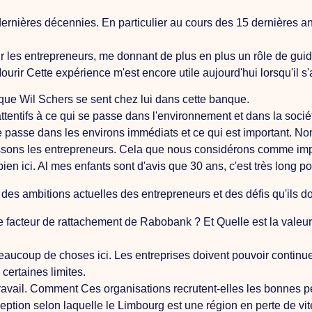
dernières décennies. En particulier au cours des 15 dernières a
 les entrepreneurs, me donnant de plus en plus un rôle de guide
ourir
Cette expérience m'est encore utile aujourd'hui lorsqu'il s'
e que Wil Schers se sent chez lui dans cette banque.
attentifs à ce qui se passe dans l'environnement et dans la soci
se passe dans les environs immédiats et ce qui est important. 
ssons les entrepreneurs.
Cela
que nous considérons comme imp
ien ici.
Al
mes enfants sont d'avis que 30 ans, c'est très long po
des ambitions actuelles des entrepreneurs et des défis qu'ils do
ce facteur de rattachement de Rabobank ?
Et
Quelle est la valeu
beaucoup de choses ici. Les entreprises doivent pouvoir continuer
 certaines limites.
ravail.
Comment
Ces organisations recrutent-elles les bonnes 
eption selon laquelle le Limbourg est une région en perte de vite