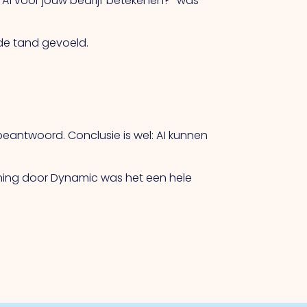
AI voor jouw bedrijf betekenen?” was
de tand gevoeld.
beantwoord. Conclusie is wel: AI kunnen
uning door Dynamic was het een hele