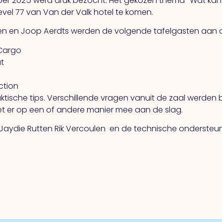
er 2025 werd druk bezocht. Het gekozen thema “Wat kan 
vel 77 van Van der Valk hotel te komen.
den en Joop Aerdts werden de volgende tafelgasten aan 
 Cargo
ut
ction
ktische tips. Verschillende vragen vanuit de zaal werden 
t er op een of andere manier mee aan de slag.
n Jaydie Rutten Rik Vercoulen en de technische onderste