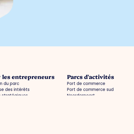
 les entrepreneurs
Parcs d'activités
n du parc
Port de commerce
e des intérêts
Port de commerce sud
s stratégiques
Noorderpoort
'investissement pour les
Mouron des oiseaux
rises (ZIE)
tés / agenda
mations pratiques commune