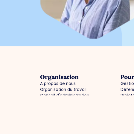
Organisation
Pour
A propos de nous
Gestio
Organisation du travail
Défens
Conseil d'administration
Projet
Collaborations
Zone d
Départements
entrep
Expertisegroepen
Activi
Infor