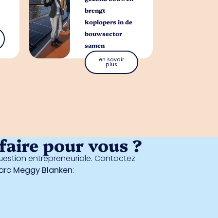
brengt
koplopers in de
bouwsector
samen
en savoir
plus
aire pour vous ?
estion entrepreneuriale. Contactez
parc
Meggy Blanken
: