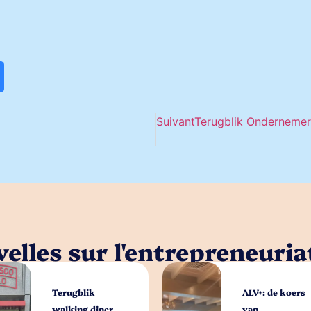
Suivant
Terugblik Ondernemer
elles sur l'entrepreneuria
Terugblik
ALV+: de koers
walking diner
van