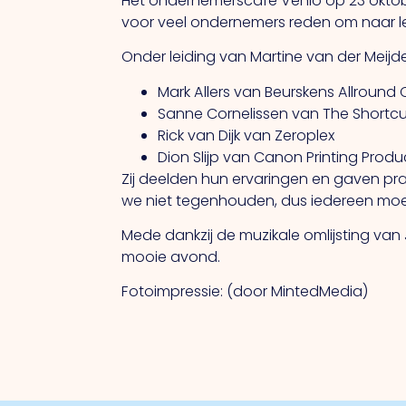
Het ondernemerscafé Venlo op 23 oktob
voor veel ondernemers reden om naar le
Onder leiding van Martine van der Meij
Mark Allers van Beurskens Allround
Sanne Cornelissen van The Shortc
Rick van Dijk van Zeroplex
Dion Slijp van Canon Printing Produ
Zij deelden hun ervaringen en gaven pra
we niet tegenhouden, dus iedereen moe
Mede dankzij de muzikale omlijsting va
mooie avond.
Fotoimpressie: (door MintedMedia)