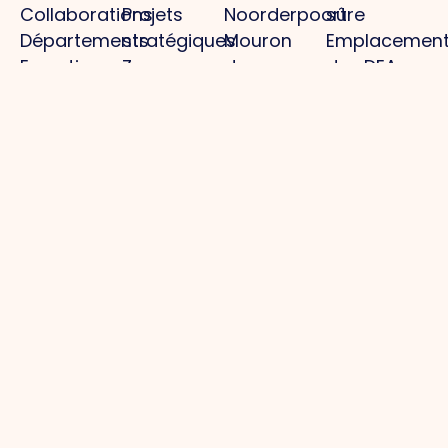
Collaborations
Projets
Noorderpoort
sûre
Départements
stratégiques
Mouron
Emplacemen
Expertisegroepen
Zone
des
des DEA
d'investissement
oiseaux
Police /
pour les
déclaration
entreprises (ZIE)
numérique
Activités /
agenda
Informations
pratiques
commune
Gestion
Projets
Les
Autres
du parc
médias
Une
Politique de
Parc
infrastructure
Actualités
confidentialit
d'activités :
optimale
Photos
Politique en
propre,
Marque
Magazine
matière de
complet,