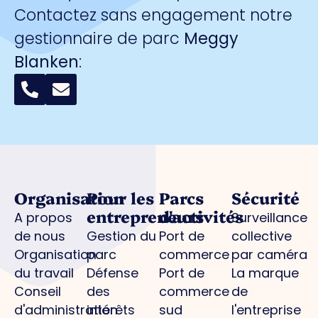
Contactez sans engagement notre
gestionnaire de parc
Meggy
Blanken
:
Organisation
Pour les
Parcs
Sécurité
entrepreneurs
d'activités
A propos
Surveillance
de nous
Gestion du
Port de
collective
Organisation
parc
commerce
par caméra
du travail
Défense
Port de
La marque
Conseil
des
commerce
de
d'administration
intérêts
sud
l'entreprise