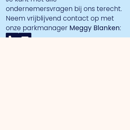
ondernemersvragen bij ons terecht.
Neem vrijblijvend contact op met
onze parkmanager
Meggy Blanken
:
Organisatie
Voor
Bedrijventerreinen
Veiligheid
ondernemers
Over ons
Trade Port
Collectieve
Werkorganisatie
Parkmanagement
Trade Port
camerabewa
Bestuur
Belangenbehartiging
zuid
Keurmerk
Samenwerkingen
Strategische
Noorderpoort
Veilig
Afdelingen
projecten
Spikweien
Ondernemen
Expertisegroepen
Bedrijven
AED