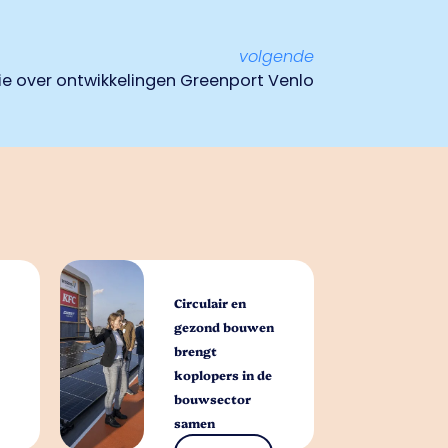
volgende
ie over ontwikkelingen Greenport Venlo
Circulair en
gezond bouwen
brengt
koplopers in de
bouwsector
samen