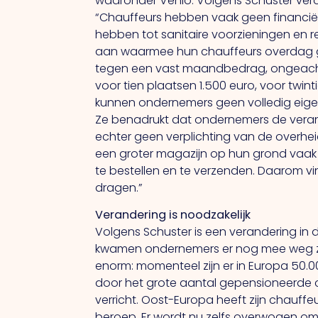
waaronder Venlo. Volgens Schuster veroo
“Chauffeurs hebben vaak geen financi
hebben tot sanitaire voorzieningen en 
aan waarmee hun chauffeurs overdag gr
tegen een vast maandbedrag, ongeacht d
voor tien plaatsen 1.500 euro, voor twi
kunnen ondernemers geen volledig eigen 
Ze benadrukt dat ondernemers de verant
echter geen verplichting van de overhei
een groter magazijn op hun grond vaak 
te bestellen en te verzenden. Daarom 
dragen.”
Verandering is noodzakelijk
Volgens Schuster is een verandering in 
kwamen ondernemers er nog mee weg zo
enorm: momenteel zijn er in Europa 50.000
door het grote aantal gepensioneerde cha
verricht. Oost-Europa heeft zijn chauff
beroep.
Er
wordt nu zelfs overwogen om h