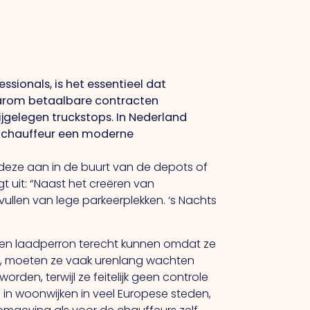
sionals, is het essentieel dat
daarom betaalbare contracten
jgelegen truckstops.
In
Nederland
de chauffeur een moderne
 deze aan in de buurt van de depots of
gt uit: “Naast het creëren van
llen van lege parkeerplekken. ‘s Nachts
een laadperron terecht kunnen omdat ze
ren, moeten ze vaak urenlang wachten
rden, terwijl ze feitelijk geen controle
 in woonwijken in veel Europese steden,