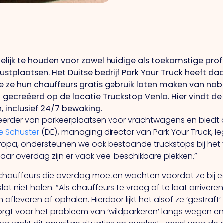
ijk te houden voor zowel huidige als toekomstige profes
rustplaatsen.
Het
Duitse bedrijf Park Your Truck heeft 
ze hun chauffeurs gratis gebruik laten maken van nabi
id gecreëerd op de locatie Truckstop Venlo. Hier vindt 
n, inclusief 24/7 bewaking.
eheerder van parkeerplaatsen voor vrachtwagens en biedt
e Schuster
(DE), managing director van Park Your Truck, le
opa, ondersteunen we ook bestaande truckstops bij het vu
aar overdag zijn er vaak veel beschikbare plekken.”
g chauffeurs die overdag moeten wachten voordat ze bij 
lot niet halen.
“Als
chauffeurs te vroeg of te laat arrive
everen of ophalen. Hierdoor lijkt het alsof ze ‘gestraft’ wo
zorgt voor het probleem van ‘wildparkeren’ langs wegen en