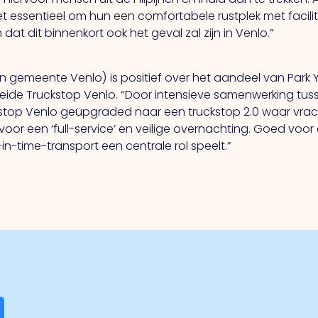
het essentieel om hun een comfortabele rustplek met facili
t dit binnenkort ook het geval zal zijn in Venlo.”
en gemeente Venlo) is positief over het aandeel van Park Yo
eide Truckstop Venlo. “Door intensieve samenwerking tus
kstop Venlo geüpgraded naar een truckstop 2.0 waar vr
voor een ‘full-service’ en veilige overnachting. Goed vo
in-time-transport een centrale rol speelt.”