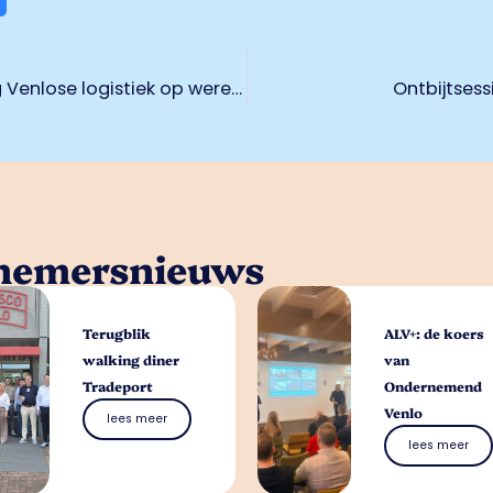
Wethouder Boom onderstreept belang Venlose logistiek op wereldbeurs in München
Ontbijtsess
rnemersnieuws
Terugblik
ALV+: de koers
walking diner
van
Tradeport
Ondernemend
Venlo
lees meer
lees meer