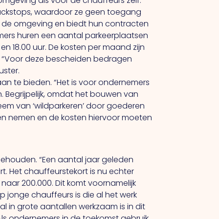
omgeving als voor de chauffeurs zelf.
ruckstops, waardoor ze geen toegang
in de omgeving en biedt hun contracten
ers huren een aantal parkeerplaatsen
en 18.00 uur.
De
kosten per maand zijn
uro. “Voor deze bescheiden bedragen
uster.
aan te bieden.
“Het
is voor ondernemers
. Begrijpelijk, omdat het bouwen van
bleem van ‘wildparkeren’ door goederen
gen nemen en de kosten hiervoor moeten
n behouden.
“Een
aantal jaar geleden
rt.
Het
chauffeurstekort is nu echter
n naar 200.000.
Dit
komt voornamelijk
 jonge chauffeurs is die al het werk
 in grote aantallen werkzaam is in dit
Als
ondernemers in de toekomst gebruik