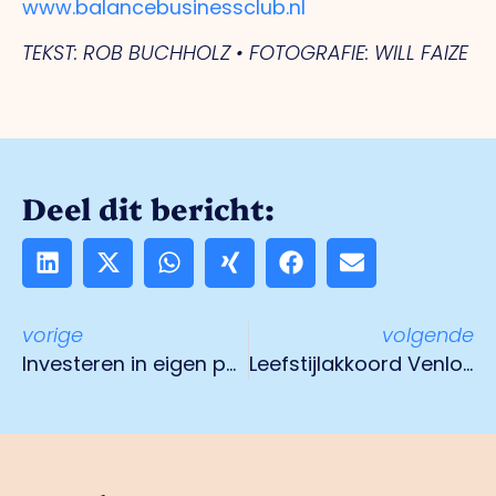
www.balancebusinessclub.nl
TEKST: ROB BUCHHOLZ • FOTOGRAFIE: WILL FAIZE
Deel dit bericht:
vorige
volgende
Investeren in eigen personeel als één van de oplossingen voor personeelstekort
Leefstijlakkoord Venlo draagt bij aan een gezonde werkplek en sociale cohesie