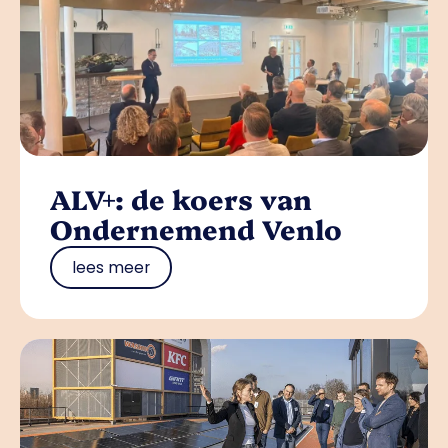
ALV+: de koers van
Ondernemend Venlo
lees meer