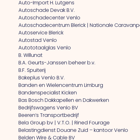
Auto-Import H. Lutgens
Autoschade Devak B.V.
Autoschadecenter Venlo
Autoschadecentrum Blerick | Nationale Caravan
Autoservice Blerick
Autostad Venlo
Autototaalglas Venlo
B. Willunat
B.A. Geurts-Janssen beheer b.v.
B.F. Spuiterij
Bakeplus Venlo B.V.
Banden en Wielencentrum Limburg
Bandenspecialist Kicken
Bas Bosch Dakkapellen en Dakwerken
Bedrijfswagens Venlo BV
Beeren’s Transportbedrijf
Bela Group bv | V.T.O. | Rined Fourage
Belastingdienst Douane Zuid – kantoor Venlo
Belden Wire & Cable BV