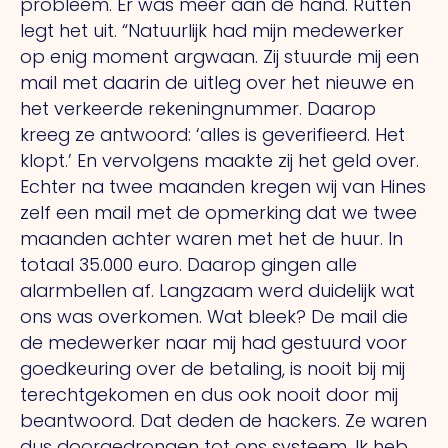
probleem.
Er
was meer aan de hand. Rutten
legt het uit. “Natuurlijk had mijn medewerker
op enig moment argwaan.
Zij
stuurde mij een
mail met daarin de uitleg over het nieuwe en
het verkeerde rekeningnummer. Daarop
kreeg ze antwoord: ‘alles is geverifieerd.
Het
klopt.’ En vervolgens maakte zij het geld over.
Echter na twee maanden kregen wij van Hines
zelf een mail met de opmerking dat we twee
maanden achter waren met het de huur.
In
totaal 35.000 euro. Daarop gingen alle
alarmbellen af. Langzaam werd duidelijk wat
ons was overkomen.
Wat
bleek?
De
mail die
de medewerker naar mij had gestuurd voor
goedkeuring over de betaling, is nooit bij mij
terechtgekomen en dus ook nooit door mij
beantwoord.
Dat
deden de hackers.
Ze
waren
dus doorgedrongen tot ons systeem.
Ik
heb