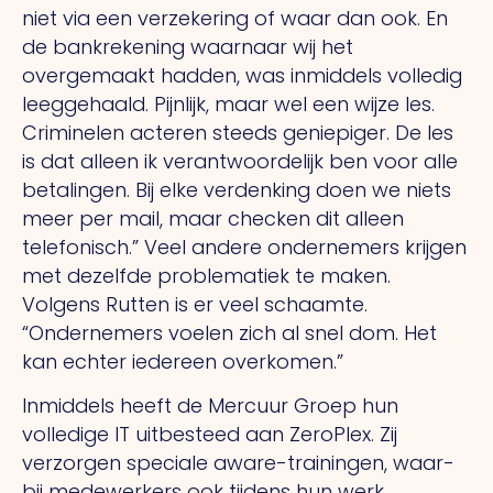
niet via een verzekering of waar dan ook.
En
de bankrekening
waarnaar wij het
overgemaakt hadden, was inmiddels volledig
leeggehaald. Pijnlijk, maar wel een wijze les.
Criminelen
acteren steeds geniepiger.
De
les
is dat alleen ik verantwoordelijk ben voor alle
betalingen.
Bij
elke verdenking doen we niets
meer per mail, maar checken dit alleen
telefonisch.” Veel andere ondernemers krijgen
met dezelfde problematiek te maken.
Volgens Rutten is er veel schaamte.
“Ondernemers voelen zich al snel dom.
Het
kan echter iedereen overkomen.”
Inmiddels heeft de Mercuur Groep hun
volledige IT uitbesteed
aan ZeroPlex.
Zij
verzorgen speciale aware-trainingen, waar-
bij medewerkers ook tijdens hun werk