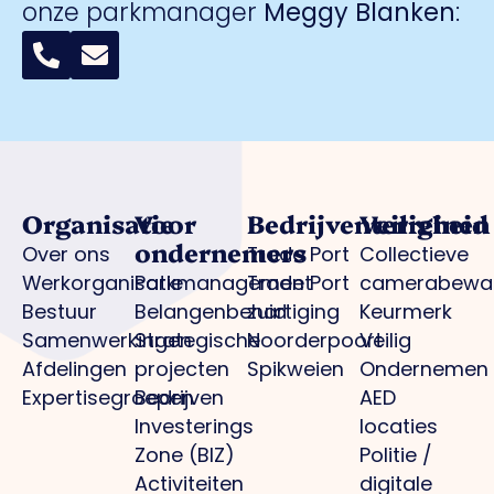
onze parkmanager
Meggy Blanken
:
Organisatie
Voor
Bedrijventerreinen
Veiligheid
ondernemers
Over ons
Trade Port
Collectieve
Werkorganisatie
Parkmanagement
Trade Port
camerabewa
Bestuur
Belangenbehartiging
zuid
Keurmerk
Samenwerkingen
Strategische
Noorderpoort
Veilig
Afdelingen
projecten
Spikweien
Ondernemen
Expertisegroepen
Bedrijven
AED
Investerings
locaties
Zone (BIZ)
Politie /
Activiteiten
digitale