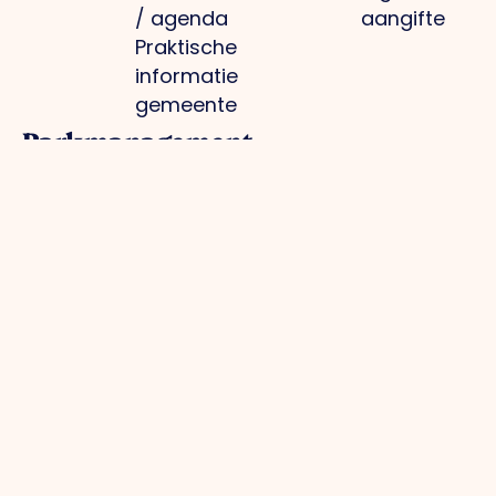
/ agenda
aangifte
Praktische
informatie
gemeente
Parkmanagement
Projecten
Media
Overig
Bedrijventerrein:
Optimale
Nieuws
Privacybeleid
schoon, heel,
infrastructuur
Foto's
Cookiebeleid
veilig
Regionale
O.Venlo
Lid worden
Collectieve
branding
Magazine
Inloggen
inkoop
Arbeidsmarkt en
Pers
voor leden
Groene
kennisontwikkeling
Contact
bedrijventerreinen
Toekomstbestendig
Actuele
ondernemen
infrastructuur
Samenwerking
/
omleidingen
Contact