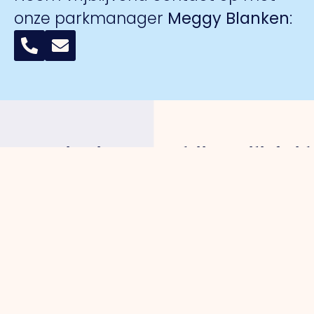
onze parkmanager
Meggy Blanken
:
Organisatie
Voor
Bedrijventerreinen
Veiligheid
ondernemers
Over ons
Trade Port
Collectieve
Werkorganisatie
Parkmanagement
Trade Port
camerabewa
Bestuur
Belangenbehartiging
zuid
Keurmerk
Samenwerkingen
Strategische
Noorderpoort
Veilig
Afdelingen
projecten
Spikweien
Ondernemen
Expertisegroepen
Bedrijven
AED
Investerings
locaties
Zone (BIZ)
Politie /