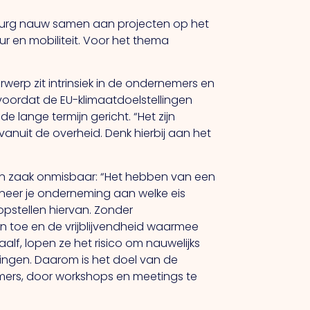
Limburg nauw samen aan projecten op het
uur en mobiliteit. Voor het thema
.
werp zit intrinsiek in de ondernemers en
m voordat de EU-klimaatdoelstellingen
e lange termijn gericht.
“Het
zijn
vanuit de overheid. Denk hierbij aan het
één zaak onmisbaar: “Het hebben van een
eer je onderneming aan welke eis
opstellen hiervan. Zonder
n toe en de vrijblijvendheid waarmee
alf, lopen ze het risico om nauwelijks
lingen. Daarom is het doel van de
nemers, door workshops en meetings te