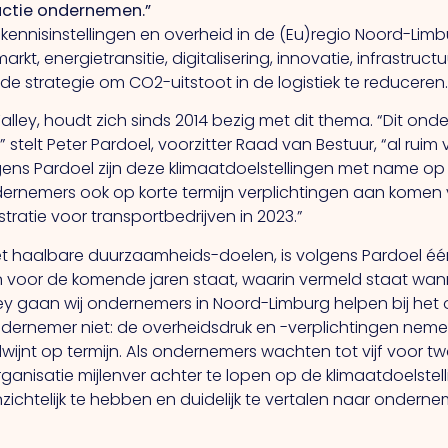
actie ondernemen.”
n, kennisinstellingen en overheid in de (Eu)regio Noord-
t, energietransitie, digitalisering, innovatie, infrastruct
de strategie om CO2-uitstoot in de logistiek te reduceren
lley, houdt zich sinds 2014 bezig met dit thema.
“Dit
onder
” stelt Peter Pardoel, voorzitter Raad van Bestuur, “al rui
s Pardoel zijn deze klimaatdoelstellingen met name op d
ndernemers ook op korte termijn verplichtingen aan komen 
ratie voor transportbedrijven in 2023.”
met haalbare duurzaamheids-doelen, is volgens Pardoel 
oor de komende jaren staat, waarin vermeld staat wann
y gaan wij ondernemers in Noord-Limburg helpen bij het 
ernemer niet: de overheidsdruk en -verplichtingen neme
jnt op termijn.
Als
ondernemers wachten tot vijf voor twa
ganisatie mijlenver achter te lopen op de klimaatdoelstel
nzichtelijk te hebben en duidelijk te vertalen naar onder