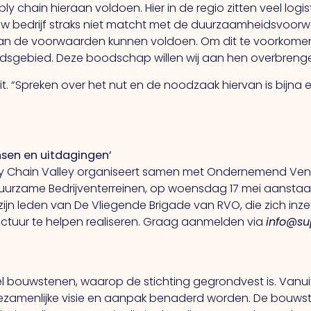
y chain hieraan voldoen. Hier in de regio zitten veel logist
uw bedrijf straks niet matcht met de duurzaamheidsvoorw
 aan de voorwaarden kunnen voldoen.
Om
dit te voorkome
idsgebied. Deze boodschap willen wij aan hen overbrenge
it. “Spreken over het nut en de noodzaak hiervan is bijna
ansen en uitdagingen’
ly Chain Valley organiseert samen met Ondernemend Venlo
rzame Bedrijventerreinen, op woensdag 17 mei aanstaande 
 zijn leden van De Vliegende Brigade van RVO, die zich in
uctuur te helpen realiseren. Graag aanmelden via
info@su
fwel bouwstenen, waarop de stichting gegrondvest is. Vanu
ezamenlijke visie en aanpak benaderd worden.
De
bouwst