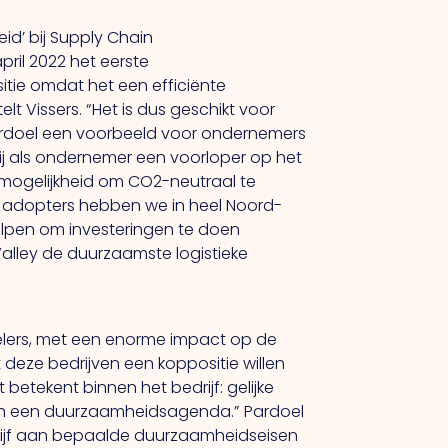
id’ bij Supply Chain
ril 2022 het eerste
sitie omdat het een efficiënte
elt Vissers.
“Het
is dus geschikt voor
Pardoel een voorbeeld voor ondernemers
 hij als ondernemer een voorloper op het
mogelijkheid om CO2-neutraal te
y adopters hebben we in heel Noord-
helpen om investeringen te doen
lley de duurzaamste logistieke
elers, met een enorme impact op de
t deze bedrijven een koppositie willen
it
betekent binnen het bedrijf: gelijke
 van een duurzaamheidsagenda.” Pardoel
drijf aan bepaalde duurzaamheidseisen