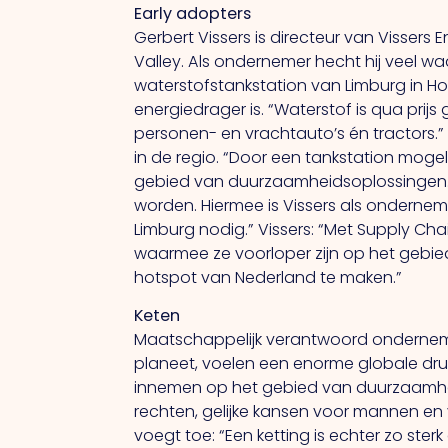
Early adopters
Gerbert Vissers is directeur van Visser
Valley.
Als
ondernemer hecht hij veel wa
waterstofstankstation van Limburg in Hor
energiedrager is. “Waterstof is qua prijs 
personen- en vrachtauto’s én tractors.
in de regio. “Door een tankstation mogeli
gebied van duurzaamheidsoplossingen. 
worden. Hiermee is Vissers als onderne
Limburg nodig.” Vissers: “Met Supply Ch
waarmee ze voorloper zijn op het gebi
hotspot van Nederland te maken.”
Keten
Maatschappelijk verantwoord onderneme
planeet, voelen een enorme globale druk v
innemen op het gebied van duurzaamh
rechten, gelijke kansen voor mannen en
voegt toe: “Een ketting is echter zo ster