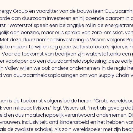
s Energy Group en voorzitter van de bouwsteen ‘Duurzaamhe
arde aan duurzaam investeren en hij opende daarom in ap
st. “Waterstof speelt een belangrijke rol in de energietran
gelijk aan benzine, maar er is sprake van zero-emissie”, vert
” Met deze duurzaamheidsinvestering is Vissers volgens 
jk te maken, terwijl er nog geen waterstofauto’s rijden, is
Voor de toekomst van bedrijven zijn waterstoftanks een 
mer voorloper op een duurzaamheidsoplossing: deze earl
ain Valley willen we ook andere ondernemers in de regio 
ed van duurzaamheidsoplossingen om van Supply Chain Va
n is de toekomst volgens beide heren. “Grote wereldsp
an milieuactivisten,” legt Vissers uit, “met als gevolg da
eid en dus maatschappelijk verantwoord ondernemen.
D
 vrouwen, inclusiviteit, anti-kinderarbeid en het hebben
k als de zwakste schakel.
Als
zo’n wereldspeler met zijn be