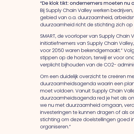
“De
klok tikt: ondernemers moeten nu 
Bij Supply Chain Valley werken bedrijve
gebied van o.a. duurzaamheid, arbeidsmark
duurzaamheid richt de stichting zich op 
SMART, de voorloper van Supply Chain Va
initiatiefnemers van Supply Chain Valley,
voor 2050 waren bekendgemaakt.” Volgen
stippen op de horizon, terwijl er voor o
verplicht bijhouden van de CO2- administ
Om een duidelijk overzicht te creëren 
duurzaamheidsagenda waarin een plan v
moet voldoen. Vanuit Supply Chain Valle
duurzaamheidsagenda red je het als ond
we nu met duurzaamheid omgaan, verdwi
investeringen te kunnen dragen of als or
stichting om deze doelstellingen goed i
organiseren.”