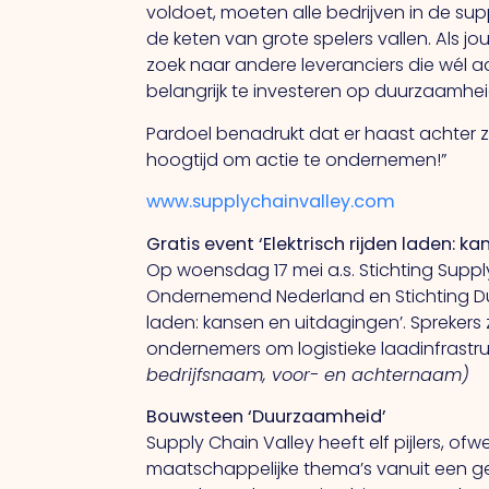
voldoet, moeten alle bedrijven in de suppl
de keten van grote spelers vallen.
Als
jo
zoek naar andere leveranciers die wél
belangrijk te investeren op duurzaamhe
Pardoel benadrukt dat er haast achter z
hoogtijd om actie te ondernemen!”
www.supplychainvalley.com
Gratis event
‘Elektrisch rijden laden: k
Op woensdag 17 mei a.s.
Stichting Supp
Ondernemend Nederland en Stichting Duu
laden: kansen en uitdagingen’. Sprekers
ondernemers om logistieke laadinfrastr
bedrijfsnaam, voor- en achternaam)
Bouwsteen ‘Duurzaamheid’
Supply Chain Valley heeft elf pijlers, o
maatschappelijke thema’s vanuit een g