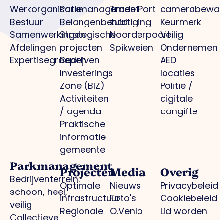
Werkorganisatie
Parkmanagement
Trade Port
camerabewa
Bestuur
Belangenbehartiging
zuid
Keurmerk
Samenwerkingen
Strategische
Noorderpoort
Veilig
Afdelingen
projecten
Spikweien
Ondernemen
Expertisegroepen
Bedrijven
AED
Investerings
locaties
Zone (BIZ)
Politie /
Activiteiten
digitale
/ agenda
aangifte
Praktische
informatie
gemeente
Parkmanagement
Projecten
Media
Overig
Bedrijventerrein:
Optimale
Nieuws
Privacybeleid
schoon, heel,
infrastructuur
Foto's
Cookiebeleid
veilig
Regionale
O.Venlo
Lid worden
Collectieve