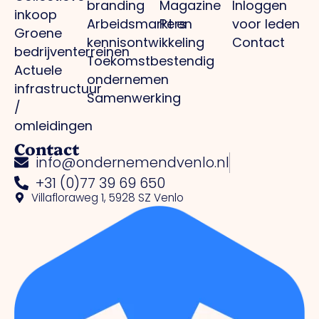
branding
Magazine
Inloggen
inkoop
Arbeidsmarkt en
Pers
voor leden
Groene
kennisontwikkeling
Contact
bedrijventerreinen
Toekomstbestendig
Actuele
ondernemen
infrastructuur
Samenwerking
/
omleidingen
Contact
info@ondernemendvenlo.nl
+31 (0)77 39 69 650
Villafloraweg 1, 5928 SZ Venlo