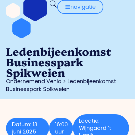
navigatie
Ledenbijeenkomst
Businesspark
Spikweien
Ondernemend Venlo
>
Ledenbijeenkomst
Businesspark Spikweien
Locatie:
Datum: 13
16:00
Wijngaard ’t
juni 2025
uur