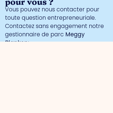
pour vous ?
Vous pouvez nous contacter pour
toute question entrepreneuriale.
Contactez sans engagement notre
gestionnaire de parc
Meggy
Blanken
:
Organisation
Pour les
Parcs
Sécurité
entrepreneurs
d'activités
A propos
Surveillance
de nous
Gestion du
Port de
collective
Organisation
parc
commerce
par caméra