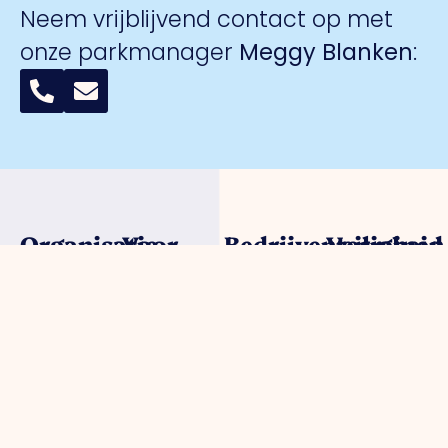
Neem vrijblijvend contact op met
onze parkmanager
Meggy Blanken
:
Organisatie
Voor
Bedrijventerreinen
Veiligheid
ondernemers
Over ons
Trade Port
Collectieve
Werkorganisatie
Parkmanagement
Trade Port
camerabewa
Bestuur
Belangenbehartiging
zuid
Keurmerk
Samenwerkingen
Strategische
Noorderpoort
Veilig
Afdelingen
projecten
Spikweien
Ondernemen
Expertisegroepen
Bedrijven
AED
Investerings
locaties