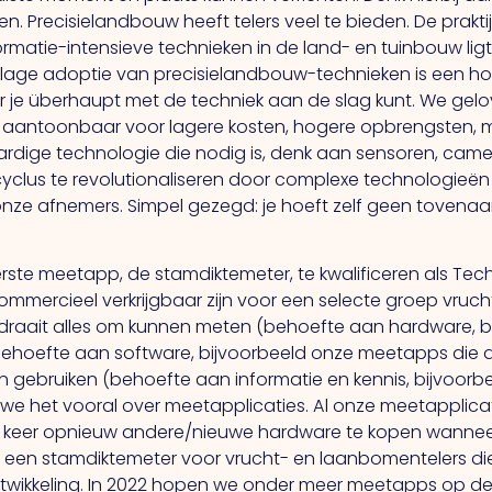
Precisielandbouw heeft telers veel te bieden. De praktijk
rmatie-intensieve technieken in de land- en tuinbouw ligt
e lage adoptie van precisielandbouw-technieken is een h
r je überhaupt met de techniek aan de slag kunt. We gelov
 aantoonbaar voor lagere kosten, hogere opbrengsten, 
aardige technologie die nodig is, denk aan sensoren, camer
yclus te revolutionaliseren door complexe technologieën
 onze afnemers. Simpel gezegd: je hoeft zelf geen tovenaa
rste meetapp, de stamdiktemeter, te kwalificeren als Techn
ommercieel verkrijgbaar zijn voor een selecte groep vru
 draait alles om kunnen meten (behoefte aan hardware, 
ehoefte aan software, bijvoorbeeld onze meetapps die 
 gebruiken (behoefte aan informatie en kennis, bijvoorbe
e het vooral over meetapplicaties. Al onze meetapplicati
lke keer opnieuw andere/nieuwe hardware te kopen wanneer
een stamdiktemeter voor vrucht- en laanbomentelers die 
ontwikkeling. In 2022 hopen we onder meer meetapps op d