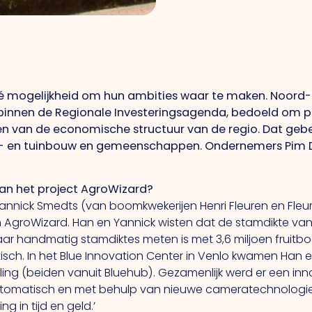
 mogelijkheid om hun ambities waar te maken. Noord-
binnen de Regionale Investeringsagenda, bedoeld om pro
en van de economische structuur van de regio. Dat gebe
- en tuinbouw en gemeenschappen. Ondernemers Pim D
an
het project AgroWizard?
Yannick Smedts (van boomkwekerijen Henri Fleuren en Fle
AgroWizard. Han en Yannick wisten dat de stamdikte van
r handmatig stamdiktes meten is met 3,6 miljoen fruitbo
listisch. In het Blue Innovation Center in Venlo kwamen Han
uling (beiden vanuit Bluehub). Gezamenlijk werd er een in
omatisch en met behulp van nieuwe cameratechnologieën,
 in tijd en geld.’