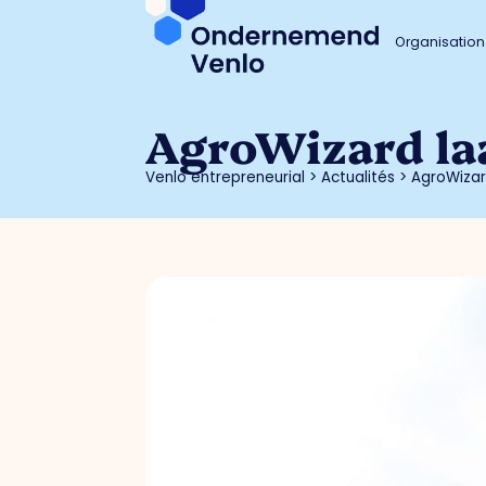
Organisation
AgroWizard laa
Venlo entrepreneurial
>
Actualités
>
AgroWizar