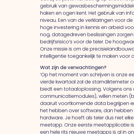
gebruik van gewasbeschermingsmiddelen. 
haken en ogen kent. Het gebruik van info
niveau. Een van de verklaringen voor d
hoge investering in kennis en arbeid voo
nog, datagedreven beslissingen zorgen
bedrijfsrisico’s voor de teler. De hoogw
Onze missie is om de precisielandbouwc
intelligentie toegankelijk te maken voor
Wat zijn de verwachtingen?
‘Op het moment van schrijven is onze ee
vierde kwartaal zal de stamdiktemeter c
biedt een totaaloplossing. Volgens ons
communicatiemodules), willen meten (b
daaruit voortkomende data begrijpen en
het hebben over software, dan hebben w
hardware. Je hoeft als teler dus niet e
meetapp. Onze eerste meetapplicatie is 
een hele rits nieuwe meetapps is al in 