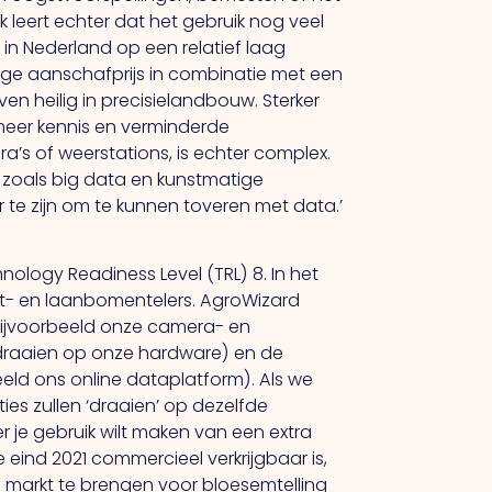
 leert echter dat het gebruik nog veel
 in Nederland op een relatief laag
oge aanschafprijs in combinatie met een
en heilig in precisielandbouw. Sterker
meer kennis en verminderde
a’s of weerstations, is echter complex.
 zoals big data en kunstmatige
r te zijn om te kunnen toveren met data.’
ology Readiness Level (TRL) 8. In het
cht- en laanbomentelers. AgroWizard
bijvoorbeeld onze camera- en
draaien op onze hardware) en de
eld ons online dataplatform). Als we
es zullen ‘draaien’ op dezelfde
 je gebruik wilt maken van een extra
eind 2021 commercieel verkrijgbaar is,
e markt te brengen voor bloesemtelling