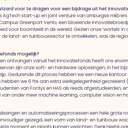
zard voor te dragen voor een bijdrage uit het Innovat
ve AgTech start-up en joint venture van Limburgse mkb’ers
 Campus Greenport Venlo, een bloeiende innovatiebroedp
d voor boomteelt in de wereld. Gezien onze ‘wortels’ in
 de land- en tuinbouwsector te ontwikkelen, was de regio
iefonds mogelijk?
gen ontvangen vanuit het Innovatiefonds heeft ons enor
hiervan zijn onze soft- en hardware oplossingen, in het b
rijp. Gedurende dit proces hebben we een nieuw kantoor b
 hebben we 6 fte aan extra werkgelegenheid gecreëerd
 studenten van Fontys en HAS als reeds afgestudeerden, 
 van onder meer machine learning, computer vision en h
slissingen en automatiseringsprocessen een hele grote ro
envoudiger gezegd, een vorm van land- en tuinbouw waarb
 juiste moment en plaats kunnen verrichten. Denk hierbij 