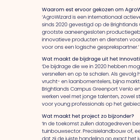
Waarom
est
ervoor
gekozen om AgroWi
‘AgroWizard is een internationaal actie
sinds 2020 gevestigd op de Brightlands
grootste aaneengesloten productiegebie
innovatieve producten en diensten voor
voor ons een logische gesprekspartner.’
Wat maakt de bijdrage uit het Innovat
‘De bijdrage die we in 2020 hebben mo
versnellen en op te schalen. Als gevolg 
vrucht- en laanbomentelers, bijna markt
Brightlands Campus Greenport Venlo en
werken veel met jonge talenten, zowel
voor young professionals op het gebied
Wat maakt het project zo bijzonder?
‘In de toekomst zullen datagedreven be
tuinbouwsector. Precisielandbouw of, e
dat zij de juiste handeling op exact het