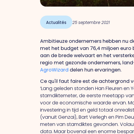
Actualités
25 septembre 2021
Ambitieuze ondernemers hebben nu dé
met het budget van 76,4 miljoen euro 
aan de brede welvaart en het versterk
regio met gezonde ondernemers, land
AgroWizard
delen hun ervaringen.
Ce qu'il faut faire
est
de
achtergrond
v
‘Lang geleden stonden Han Fleuren en 
stamdiktemeter, de eerste meetapp van 
voor de economische waarde ervan. Maa
investering in tijd en geld totaal onrea
(vanuit Genzai), Bart Verlegh en Pim De
meten van stamdiktes gevonden. Volaut
data. Maar bovenal een enorme besparing