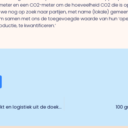
eter en een CO2-meter om de hoeveelheid CO2 die is o
n we nog op zoek naar partijen, met name (lokale) geme
en om samen met ons de toegevoegde waarde van hun ‘op
ctie, te kwantificeren.’
Plannen op het gebied van arbeidsmarkt en logistiek uit de doeken
100 g