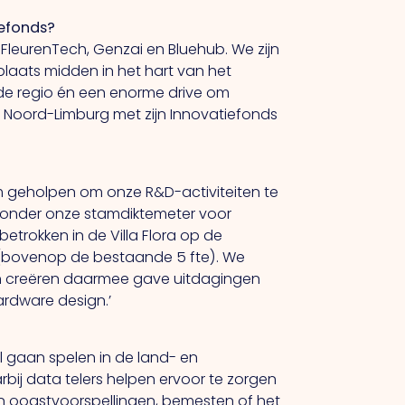
iefonds?
 FleurenTech, Genzai en Bluehub. We zijn
laats midden in het hart van het
 de regio én een enorme drive om
 Noord-Limburg met zijn Innovatiefonds
m geholpen om onze R&D-activiteiten te
ijzonder onze stamdiktemeter voor
etrokken in de Villa Flora op de
 (bovenop de bestaande 5 fte). We
en creëren daarmee gave uitdagingen
ardware design.’
l gaan spelen in de land- en
ij data telers helpen ervoor te zorgen
aan oogstvoorspellingen, bemesten of het