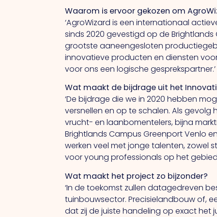
Waarom
is
ervoor
gekozen om AgroWiza
‘AgroWizard is een internationaal actie
sinds 2020 gevestigd op de Brightlands
grootste aaneengesloten productiegebie
innovatieve producten en diensten voor
voor ons een logische gesprekspartner.’
Wat maakt de bijdrage uit het Innovat
‘De bijdrage die we in 2020 hebben mo
versnellen en op te schalen. Als gevolg 
vrucht- en laanbomentelers, bijna markt
Brightlands Campus Greenport Venlo en
werken veel met jonge talenten, zowel
voor young professionals op het gebied
Wat maakt het project zo bijzonder?
‘In de toekomst zullen datagedreven be
tuinbouwsector. Precisielandbouw of, e
dat zij de juiste handeling op exact het