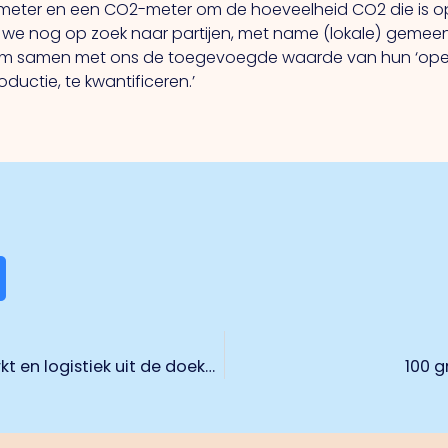
eter en een CO2-meter om de hoeveelheid CO2 die is o
n we nog op zoek naar partijen, met name (lokale) geme
en om samen met ons de toegevoegde waarde van hun ‘op
ctie, te kwantificeren.’
Plannen op het gebied van arbeidsmarkt en logistiek uit de doeken
100 g