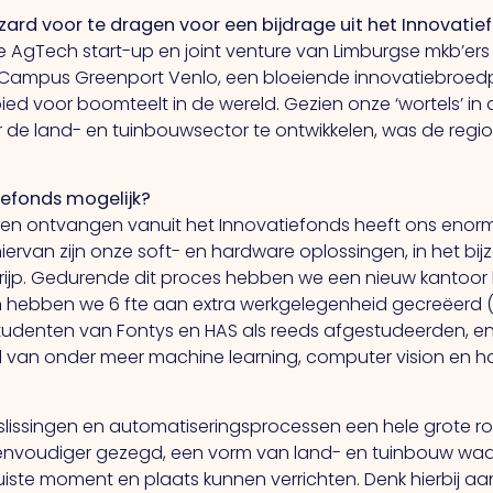
rd voor te dragen voor een bijdrage uit het Innovatie
ve AgTech start-up en joint venture van Limburgse mkb’ers
 Campus Greenport Venlo, een bloeiende innovatiebroedp
d voor boomteelt in de wereld. Gezien onze ‘wortels’ in
 de land- en tuinbouwsector te ontwikkelen, was de regio
iefonds mogelijk?
gen ontvangen vanuit het Innovatiefonds heeft ons enor
hiervan zijn onze soft- en hardware oplossingen, in het b
rijp. Gedurende dit proces hebben we een nieuw kantoor b
 hebben we 6 fte aan extra werkgelegenheid gecreëerd
 studenten van Fontys en HAS als reeds afgestudeerden, 
 van onder meer machine learning, computer vision en h
slissingen en automatiseringsprocessen een hele grote ro
envoudiger gezegd, een vorm van land- en tuinbouw waarb
 juiste moment en plaats kunnen verrichten. Denk hierbij 