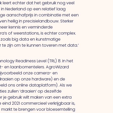
 leert echter dat het gebruik nog veel
 in Nederland op een relatief laag
oge aanschafprijs in combinatie met een
en heilig in precisielandbouw. Sterker
meer kennis en verminderde
a’s of weerstations, is echter complex.
 zoals big data en kunstmatige
r te zijn om te kunnen toveren met data.’
ology Readiness Level (TRL) 8. In het
cht- en laanbomentelers. AgroWizard
bijvoorbeeld onze camera- en
draaien op onze hardware) en de
eld ons online dataplatform). Als we
es zullen ‘draaien’ op dezelfde
 je gebruik wilt maken van een extra
eind 2021 commercieel verkrijgbaar is,
e markt te brengen voor bloesemtelling