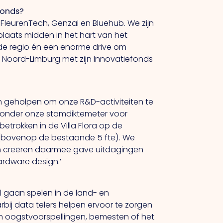
fonds?
 FleurenTech, Genzai en Bluehub. We zijn
laats midden in het hart van het
 de regio én een enorme drive om
 Noord-Limburg met zijn Innovatiefonds
m geholpen om onze R&D-activiteiten te
ijzonder onze stamdiktemeter voor
etrokken in de Villa Flora op de
 (bovenop de bestaande 5 fte). We
en creëren daarmee gave uitdagingen
ardware design.’
l gaan spelen in de land- en
ij data telers helpen ervoor te zorgen
aan oogstvoorspellingen, bemesten of het