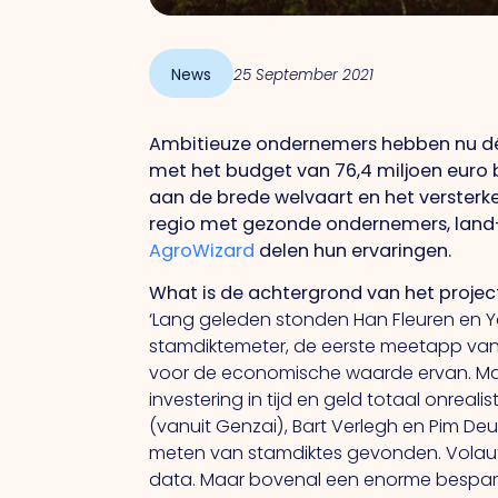
News
25 September 2021
Ambitieuze ondernemers hebben nu dé
met het budget van 76,4 miljoen euro 
aan de brede welvaart en het versterk
regio met gezonde ondernemers, land
AgroWizard
delen hun ervaringen.
What
is
de
achtergrond
van
het proje
‘Lang geleden stonden Han Fleuren en 
stamdiktemeter, de eerste meetapp van 
voor de economische waarde ervan. Maa
investering in tijd en geld totaal onrea
(vanuit Genzai), Bart Verlegh en Pim De
meten van stamdiktes gevonden. Volaut
data. Maar bovenal een enorme besparing