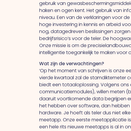
gebruik van gewasbeschermingsmiddelen. 
haken en ogen kent. Het gebruik van info
niveau. Een van de verklaringen voor d
hoge investering in kennis en arbeid voo
nog, datagedreven beslissingen zorgen
bedrijfsrisico’s voor de teler. De hoogw
Onze missie is om de precisielandbouwc
intelligentie toegankelijk te maken voor
Wat zijn de verwachtingen?
‘Op het moment van schrijven is onze ee
vierde kwartaal zal de stamdiktemeter c
biedt een totaaloplossing. Volgens ons
communicatiemodules), willen meten (b
daaruit voortkomende data begrijpen en
het hebben over software, dan hebben w
hardware. Je hoeft als teler dus niet e
meetapp. Onze eerste meetapplicatie is 
een hele rits nieuwe meetapps is al in 