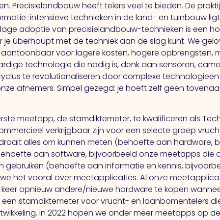
Precisielandbouw heeft telers veel te bieden. De praktijk
rmatie-intensieve technieken in de land- en tuinbouw ligt
e lage adoptie van precisielandbouw-technieken is een h
r je überhaupt met de techniek aan de slag kunt. We gelov
 aantoonbaar voor lagere kosten, hogere opbrengsten, 
aardige technologie die nodig is, denk aan sensoren, camer
yclus te revolutionaliseren door complexe technologieën
 onze afnemers. Simpel gezegd: je hoeft zelf geen tovenaa
rste meetapp, de stamdiktemeter, te kwalificeren als Techn
ommercieel verkrijgbaar zijn voor een selecte groep vru
 draait alles om kunnen meten (behoefte aan hardware, 
ehoefte aan software, bijvoorbeeld onze meetapps die 
 gebruiken (behoefte aan informatie en kennis, bijvoorbe
e het vooral over meetapplicaties. Al onze meetapplicati
lke keer opnieuw andere/nieuwe hardware te kopen wanneer
een stamdiktemeter voor vrucht- en laanbomentelers die 
ontwikkeling. In 2022 hopen we onder meer meetapps op d