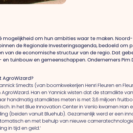
 mogelijkheid om hun ambities waar te maken. Noord-
binnen de Regionale Investeringsagenda, bedoeld om pro
en van de economische structuur van de regio. Dat gebe
- en tuinbouw en gemeenschappen. Ondernemers Pim D
ct AgroWizard?
Yannick Smedts (van boomkwekerijen Henri Fleuren en Fle
AgroWizard. Han en Yannick wisten dat de stamdikte van
r handmatig stamdiktes meten is met 3,6 miljoen fruitbo
listisch. In het Blue Innovation Center in Venlo kwamen Han
uling (beiden vanuit Bluehub). Gezamenlijk werd er een in
omatisch en met behulp van nieuwe cameratechnologieën,
 in tijd en geld.’