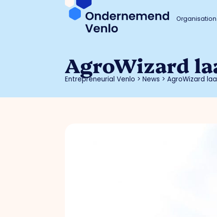
Organisation
AgroWizard laa
Entrepreneurial Venlo
>
News
>
AgroWizard laa