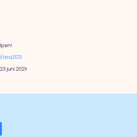
elpen!
l/asq2021
3 juni 2021!