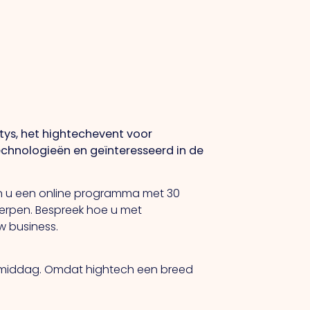
tys, het hightechevent voor
echnologieën en geïnteresseerd in de
en u een online programma met 30
werpen. Bespreek hoe u met
w business.
 de middag. Omdat hightech een breed