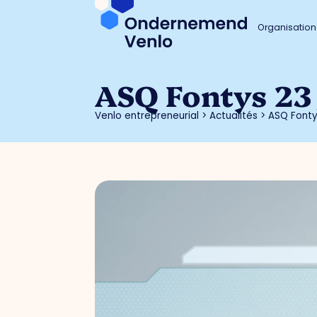
Organisation
ASQ Fontys 23 
Venlo entrepreneurial
>
Actualités
>
ASQ Fontys