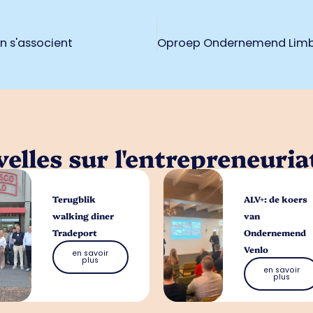
en s'associent
elles sur l'entrepreneuria
Terugblik
ALV+: de koers
walking diner
van
Tradeport
Ondernemend
Venlo
en savoir
plus
en savoir
plus