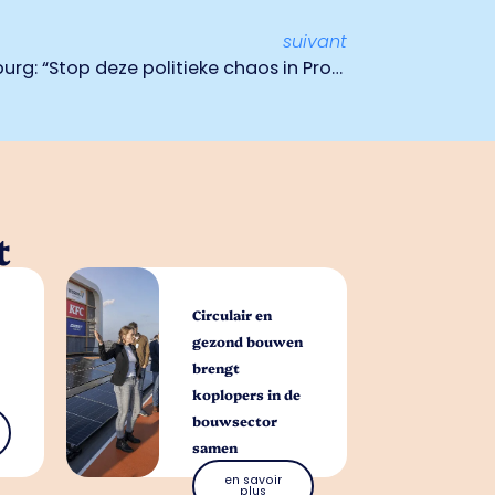
suivant
Oproep Ondernemend Limburg: “Stop deze politieke chaos in Provinciale Staten”
t
Circulair en
gezond bouwen
brengt
koplopers in de
bouwsector
samen
en savoir
plus