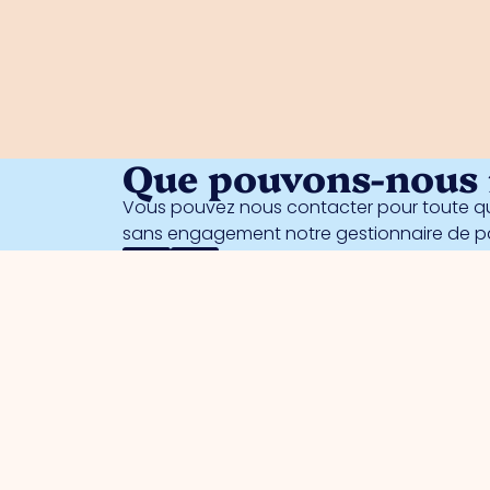
Que pouvons-nous f
Vous pouvez nous contacter pour toute qu
sans engagement notre gestionnaire de 
 les entrepreneurs
Parcs d'activités
n du parc
Port de commerce
e des intérêts
Port de commerce sud