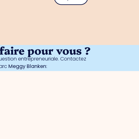
aire pour vous ?
estion entrepreneuriale. Contactez
parc
Meggy Blanken
:
Sécurité
Surveillance collective par caméra
La marque de l'entreprise sûre